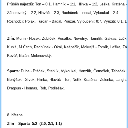
Průběh nájezdů: Ton – 0:1, Hamrlík – 1:1, Hlinka – 1:2, Leška, Kratěna –
Záhorovský – 2:2, Hlaváč – 2:3, Rachůnek – nedal, Vykoukal – 2:4.
Rozhodčí:
Polák, Turčan - Bádal, Pouzar.
Vyloučení:
8:7.
Využití:
0:1.
D
Zlín:
Murín - Nosek, Zubíček, Vosátko, Novotný, Hamrlík, Galvas, Lučka
Kubiš, M.Čech, Rachůnek - Okál, Kašpařík, Mokrejš - Tomík, Leška, Zá
Kovář, Balán, Melenovský.
Sparta:
Duba - Ptáček, Stehlík, Vykoukal, Hanzlík, Černošek, Tabaček,
Benýšek - Sivek, Hlinka, Hlaváč - Ton, Netík, Kratěna - Zelenka, Langh
Dragoun
- Hromas, Rob, Podlešák.
8. března
Zlín – Sparta
5:2
(2:0, 2:1, 1:1)