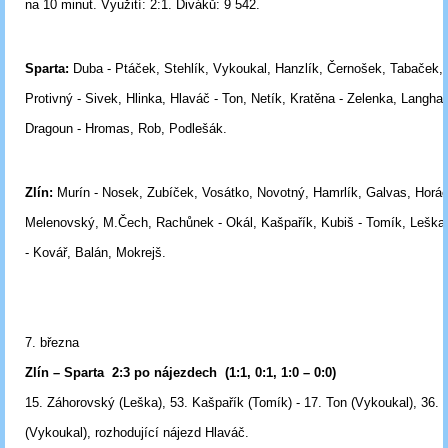
na 10 minut.
Využití:
2:1.
Diváků:
9 542.
Sparta:
Duba - Ptáček, Stehlík, Vykoukal, Hanzlík, Černošek, Tabaček,
Protivný - Sivek, Hlinka, Hlaváč - Ton, Netík, Kratěna - Zelenka, Langh
Dragoun
-
Hromas, Rob, Podlešák.
Zlín:
Murín - Nosek, Zubíček, Vosátko, Novotný, Hamrlík, Galvas, Horáč
Melenovský, M.Čech, Rachůnek - Okál, Kašpařík, Kubiš - Tomík, Leška
-
Kovář, Balán, Mokrejš.
7. března
Zlín – Sparta
2:3 po nájezdech
(1:1, 0:1, 1:0 – 0:0)
15. Záhorovský (Leška), 53. Kašpařík (Tomík) - 17. Ton (Vykoukal), 36.
(Vykoukal), rozhodující nájezd Hlaváč.