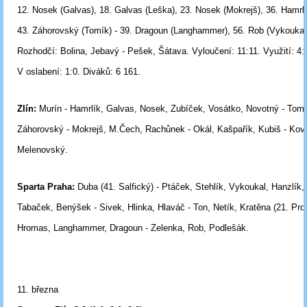
12. Nosek (Galvas), 18. Galvas (Leška), 23. Nosek (Mokrejš), 36. Hamrlí
43. Záhorovský (Tomík) - 39. Dragoun (Langhammer), 56. Rob (Vykoukal
Rozhodčí:
Bolina, Jebavý - Pešek, Šátava.
Vyloučení:
11:11.
Využití:
4:
V oslabení:
1:0.
Diváků:
6 161.
Zlín:
Murín - Hamrlík, Galvas, Nosek, Zubíček, Vosátko, Novotný - Tomí
Záhorovský - Mokrejš, M.Čech, Rachůnek - Okál, Kašpařík, Kubiš - Ková
Melenovský.
Sparta Praha:
Duba (41. Salfický) - Ptáček, Stehlík, Vykoukal, Hanzlík
Tabaček, Benýšek - Sivek, Hlinka, Hlaváč - Ton, Netík, Kratěna (21. Prot
Hromas,
Langhammer, Dragoun - Zelenka, Rob, Podlešák.
11. března