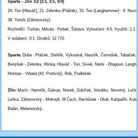
Sparta – Zlín 3:2 (1:1, 2:1, 0:0)
20. Ton (Hlaváč), 21. Zelenka (Ptáček), 33. Ton (Langhammer) - 9. Novot
38. Tomík (Záhorovský).
Rozhodčí:
Turčan, Mikula - Pešek, Šátava.
Vyloučení:
4:5.
Využití:
1:1.
V oslabení:
0:1.
Diváků:
12 770.
Sparta:
Duba - Ptáček, Stehlík, Vykoukal, Hanzlík, Černošek, Tabaček,
Benýšek - Zelenka, Hlinka, Hlaváč - Ton, Sivek, Netík - Dragoun, Lang
Hromas
- Vrbata
(42. Protivný), Rob, Podlešák.
Zlín:
Murín - Hamrlík, Galvas, Nosek, Zubíček, Vosátko, Novotný, Lučka
Leška,
Záhorovský - Mokrejš, M.Čech, Rachůnek - Okál, Kašpařík, Kubiš
Balán,
Melenovský.