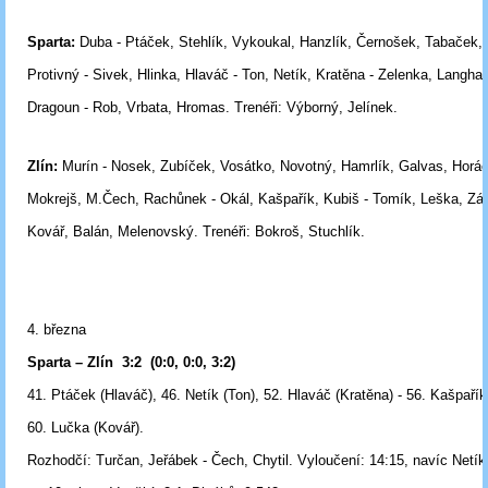
Sparta:
Duba - Ptáček, Stehlík, Vykoukal, Hanzlík, Černošek, Tabaček,
Protivný - Sivek, Hlinka, Hlaváč - Ton, Netík, Kratěna - Zelenka, Langh
Dragoun
-
Rob, Vrbata, Hromas. Trenéři: Výborný, Jelínek.
Zlín:
Murín - Nosek, Zubíček, Vosátko, Novotný, Hamrlík, Galvas, Horáč
Mokrejš, M.Čech, Rachůnek - Okál, Kašpařík, Kubiš - Tomík, Leška, Zá
Kovář, Balán, Melenovský. Trenéři: Bokroš, Stuchlík.
4. března
Sparta – Zlín
3:2
(0:0, 0:0, 3:2)
41. Ptáček (Hlaváč), 46. Netík (Ton), 52. Hlaváč (Kratěna) - 56. Kašpařík
60. Lučka (Kovář).
Rozhodčí:
Turčan, Jeřábek - Čech, Chytil.
Vyloučení:
14:15, navíc Netík