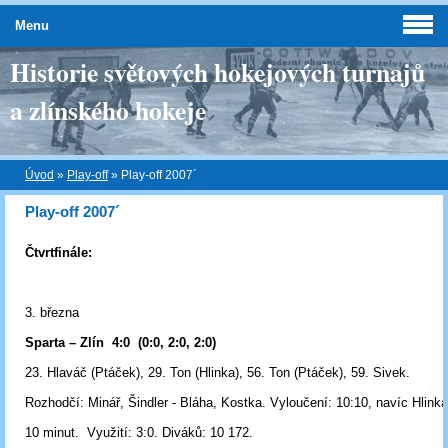
Menu
Historie světových hokejových turnajů
a zlínského hokeje
Úvod
»
Play-off
»
Play-off 2007´
Play-off 2007´
Čtvrtfinále:
3. března
Sparta – Zlín
4:0
(0:0, 2:0, 2:0)
23. Hlaváč (Ptáček), 29. Ton (Hlinka), 56. Ton (Ptáček), 59. Sivek.
Rozhodčí:
Minář, Šindler - Bláha, Kostka.
Vyloučení:
10:10, navíc Hlink
10 minut.
Využití:
3:0.
Diváků:
10 172.