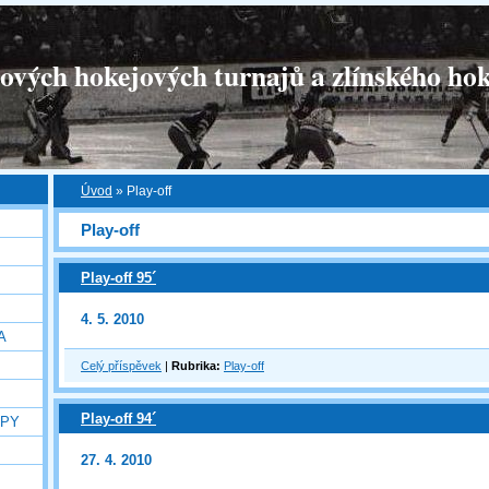
tových hokejových turnajů a zlínského hok
Úvod
»
Play-off
Play-off
Play-off 95´
4. 5. 2010
A
Celý příspěvek
|
Rubrika:
Play-off
Play-off 94´
OPY
27. 4. 2010