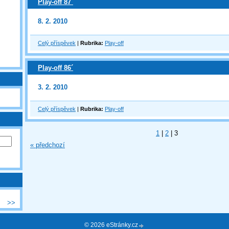
Play-off 87´
8. 2. 2010
Celý příspěvek
|
Rubrika:
Play-off
Play-off 86´
3. 2. 2010
Celý příspěvek
|
Rubrika:
Play-off
1
|
2
|
3
« předchozí
>>
© 2026 eStránky.cz