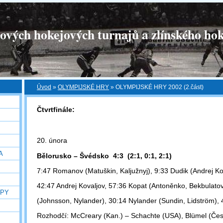
tových hokejových turnajů a zlínského hok
Úvod
»
OLYMPIJSKÉ HRY
»
OLYMPIJSKÉ HRY 2002 (2.část)
Čtvrtfinále:
20. února
A
Bělorusko – Švédsko 4:3 (2:1, 0:1, 2:1)
7:47 Romanov (Matuškin, Kaljužnyj), 9:33 Dudik (Andrej Ko
42:47 Andrej Kovaljov, 57:36 Kopat (Antoněnko, Bekbulatov
OPY
(Johnsson, Nylander), 30:14 Nylander (Sundin, Lidström), 
Rozhodčí: McCreary (Kan.) – Schachte (USA), Blümel (Čes.)