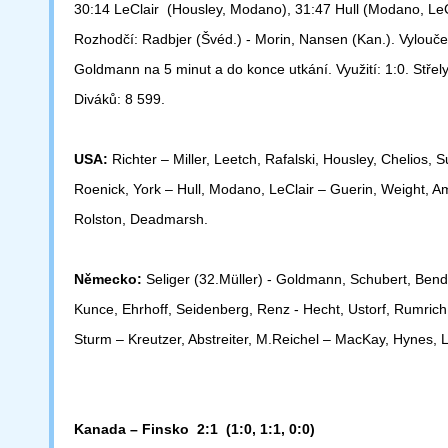
30:14 LeClair (Housley, Modano), 31:47 Hull (Modano, LeC
Rozhodčí: Radbjer (Švéd.) - Morin, Nansen (Kan.). Vylouče
Goldmann
na 5 minut a do konce utkání. Využití: 1:0. Střel
Diváků: 8 599.
USA:
Richter – Miller, Leetch, Rafalski, Housley, Chelios, S
Roenick, York – Hull, Modano, LeClair – Guerin, Weight, A
Rolston,
Deadmarsh.
Německo:
Seliger (32.Müller) - Goldmann, Schubert, Ben
Kunce,
Ehrhoff, Seidenberg, Renz - Hecht, Ustorf, Rumrich
Sturm –
Kreutzer, Abstreiter, M.Reichel – MacKay, Hynes, L
Kanada – Finsko 2:1 (1:0, 1:1, 0:0)