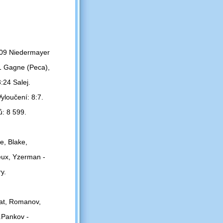
:09 Niedermayer
1 Gagne (Peca),
:24 Salej.
yloučení: 8:7.
ů: 8 599.
e, Blake,
eux, Yzerman -
y.
pat, Romanov,
D.Pankov -