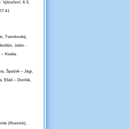
 Vyloučení: 6:3,
27:41.
s, Tverdovskij,
olišin, Jašin -
k – Kvaša.
na, Špaček – Jágr,
a, Eliáš – Dvořák,
onte (Roenick),