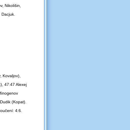
, Nikolišin,
, Dacjuk.
, Kovaljov),
), 47:47 Alexej
Afinogenov
Dudik (Kopat).
oučení: 4:6.