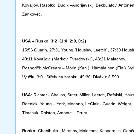
Kovaljov, Rasolko, Dudik –
Andrijevskij, Bekbulatov, Antoně
Zankovec.
USA – Rusko 3:2 (1:0, 2:0, 0:2)
15:56 Guerin, 27:31 Young (Housley, Leetch), 37:39 Housl
40:11 Kovaljov (Markov, Tverdovskij), 43:21 Malachov.
Rozhodčí: McCreary – Morin (Kan.), Hämäläinen (Fin.). Vyl
Využití: 3:0.
Střely na branku: 49:30. Diváků: 8 599.
USA:
Richter - Chelios, Suter, Miller, Leetch, Rafalski, Housl
Roenick,
Young – York, Modano, LeClair - Guerin, Weight
Tkachuk, Rolston,
Amonte – Drury.
Rusko:
Chabibulin - Mironov, Malachov, Kasparaitis, Gonč