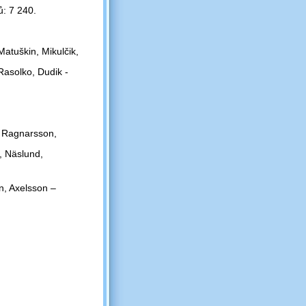
ů: 7 240.
atuškin, Mikulčik,
 Rasolko, Dudik -
, Ragnarsson,
, Näslund,
n, Axelsson –