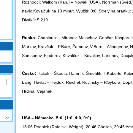
Rozhodčí: Walkom (Kan.) – Nowak (USA), Norrman (Švéd.).
navíc
Kovalčuk na 10 minut. Využití: 0:0. Střely na branku: 
Diváků: 5 219.
Rusko:
Chabibulin - Mironov, Malachov, Gončar, Kasparaiti
Markov,
Kravčuk – P.Bure, Žamnov, V.Bure – Afinogenov, Nik
Samsonov,
Fjodorov, Kovalčuk – Kovaljov, Larionov, Dacju
Česko:
Hašek – Škoula, Hamrlík, Šmehlík, T.Kaberle, Kubi
Lang,
Havlát – Hejduk, Reichel, Ručinský – P.Sýkora, Dopit
Hrdina,
Čajánek.
>>
USA – Německo 5:0 (1:0, 4:0, 0:0)
13:06 Roenick (Rafalski, Weight), 20:46 Chelios, 29:45 Am