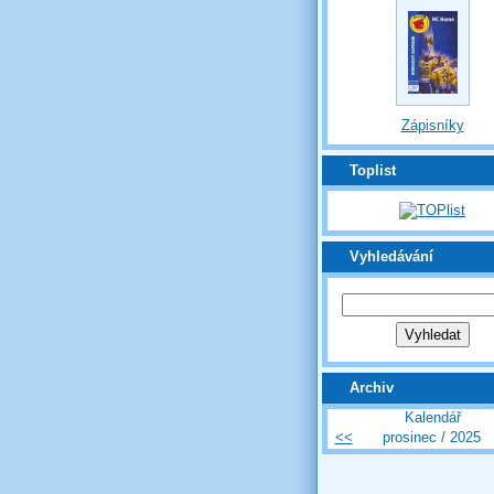
Zápisníky
Toplist
Vyhledávání
Archiv
Kalendář
<<
prosinec / 2025