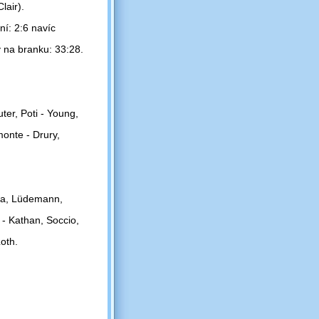
lair).
ní: 2:6 navíc
y na branku: 33:28.
uter, Poti - Young,
monte - Drury,
da, Lüdemann,
 - Kathan, Soccio,
oth.