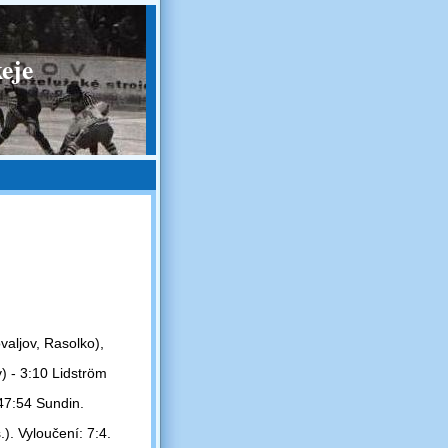
eje
valjov, Rasolko),
) - 3:10 Lidström
47:54 Sundin.
. Vyloučení: 7:4.