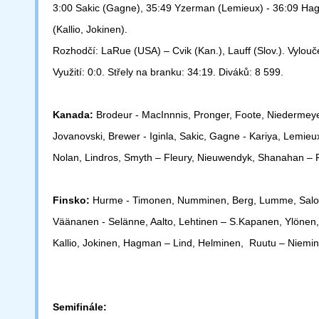
3:00 Sakic (Gagne), 35:49 Yzerman (Lemieux) - 36:09 H
(Kallio, Jokinen).
Rozhodčí: LaRue (USA) – Cvik (Kan.), Lauff (Slov.). Vylouče
Využití: 0:0.
Střely na branku: 34:19. Diváků: 8 599.
Kanada:
Brodeur - MacInnnis, Pronger, Foote, Niedermeye
Jovanovski,
Brewer - Iginla, Sakic, Gagne - Kariya, Lemie
Nolan, Lindros, Smyth –
Fleury, Nieuwendyk, Shanahan – 
Finsko:
Hurme - Timonen, Numminen, Berg, Lumme, Salo,
Väänanen -
Selänne, Aalto, Lehtinen – S.Kapanen, Ylönen,
Kallio, Jokinen, Hagman –
Lind, Helminen, Ruutu – Niemin
Semifinále: