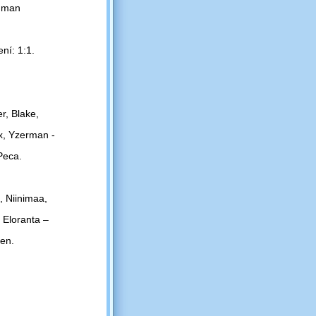
agman
ní: 1:1.
r, Blake,
ux, Yzerman -
Peca.
 Niinimaa,
 Eloranta –
en.