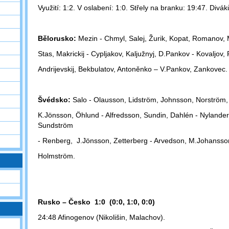
Využití: 1:2. V oslabení: 1:0. Střely na branku: 19:47. Divák
Bělorusko:
Mezin - Chmyl, Salej, Žurik, Kopat, Romanov, M
Stas,
Makrickij - Cypljakov, Kaljužnyj, D.Pankov - Kovaljov,
Andrijevskij,
Bekbulatov, Antoněnko – V.Pankov, Zankovec.
Švédsko:
Salo - Olausson, Lidström, Johnsson, Norström
K.Jönsson, Öhlund - Alfredsson, Sundin, Dahlén - Nylander
Sundström
-
Renberg, J.Jönsson, Zetterberg - Arvedson, M.Johansso
Holmström.
Rusko – Česko 1:0 (0:0, 1:0, 0:0)
24:48 Afinogenov (Nikolišin, Malachov).