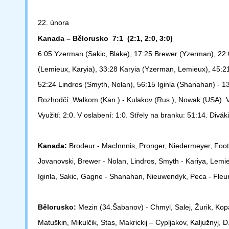
22. února
Kanada – Bělorusko 7:1 (2:1, 2:0, 3:0)
6:05 Yzerman (Sakic, Blake), 17:25 Brewer (Yzerman), 22
(Lemieux,
Karyia), 33:28 Karyia (Yzerman, Lemieux), 45:2
52:24 Lindros (Smyth,
Nolan), 56:15 Iginla (Shanahan) - 13
Rozhodčí: Walkom (Kan.) - Kulakov (Rus.), Nowak (USA). V
Využití: 2:0.
V oslabení: 1:0. Střely na branku: 51:14. Divák
Kanada:
Brodeur - MacInnnis, Pronger, Niedermeyer, Foot
Jovanovski,
Brewer - Nolan, Lindros, Smyth - Kariya, Lemi
Iginla, Sakic, Gagne -
Shanahan, Nieuwendyk, Peca - Fleur
Bělorusko:
Mezin (34.Šabanov) - Chmyl, Salej, Žurik, Ko
Matuškin,
Mikulčik, Stas, Makrickij – Cypljakov, Kaljužnyj, 