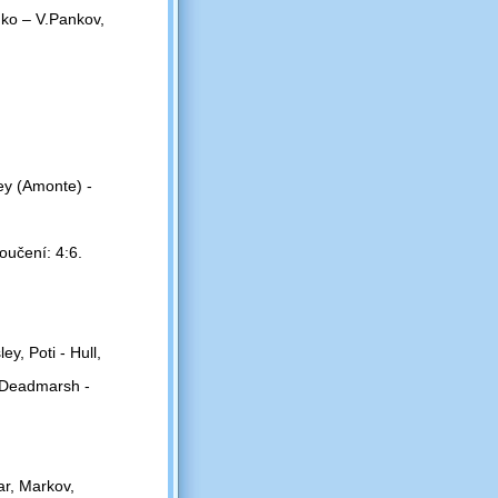
nko – V.Pankov,
ey (Amonte) -
oučení: 4:6.
ey, Poti - Hull,
, Deadmarsh -
ar, Markov,