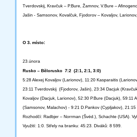
Tverdovskij,
Kravčuk – P.Bure, Žamnov, V.Bure – Afinogenov
Jašin - Samsonov,
Kovalčuk, Fjodorov – Kovaljov, Larionov
O 3. místo:
23.února
Rusko – Bělorusko 7:2 (2:1, 2:1, 3:0)
5:28 Alexej Kovaljov (Larionov), 11:20 Kasparaitis (Larionov
23:11 Tverdovskij (Fjodorov, Jašin), 23:34 Dacjuk (Kravčuk
Kovaljov
(Dacjuk, Larionov), 52:30 P.Bure (Dacjuk), 59:11 
(Samsonov, Malachov) -
9:21 D.Pankov (Cypljakov), 21:15 
Rozhodčí: Radbjer – Norrman (Švéd.), Schachte (USA). Vyl
Využití: 1:0.
Střely na branku: 45:23. Diváků: 8 599.