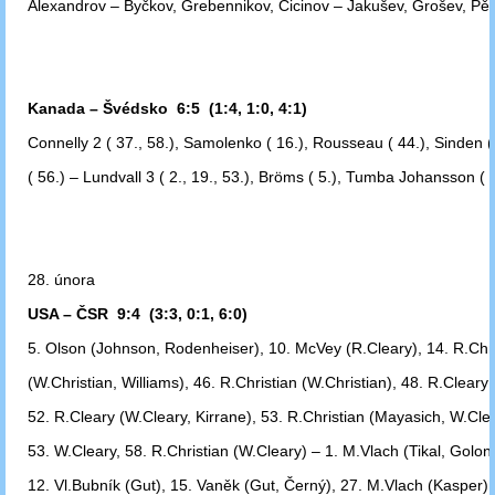
Alexandrov – Byčkov, Grebennikov, Cicinov – Jakušev, Grošev, Pě
Kanada – Švédsko 6:5 (1:4, 1:0, 4:1)
Connelly 2 ( 37., 58.), Samolenko ( 16.), Rousseau ( 44.), Sinden (
( 56.)
– Lundvall 3 ( 2., 19., 53.), Bröms ( 5.), Tumba Johansson ( 1
28. února
USA – ČSR 9:4 (3:3, 0:1, 6:0)
5. Olson (Johnson, Rodenheiser), 10. McVey (R.Cleary), 14. R.Chri
(W.Christian,
Williams), 46. R.Christian (W.Christian), 48. R.Cleary
52. R.Cleary
(W.Cleary, Kirrane), 53. R.Christian (Mayasich, W.Clea
53. W.Cleary, 58.
R.Christian (W.Cleary) – 1. M.Vlach (Tikal, Golon
12. Vl.Bubník (Gut), 15. Vaněk
(Gut, Černý), 27. M.Vlach (Kasper).