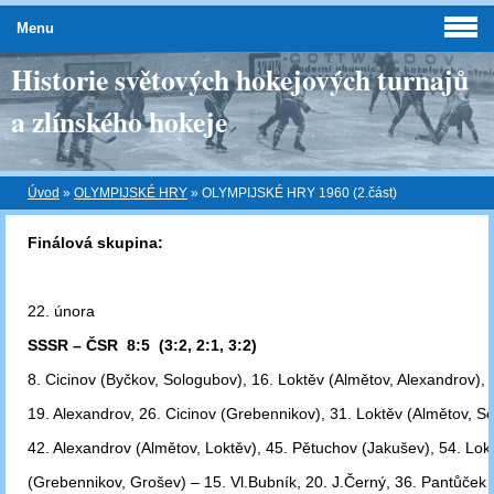
Menu
Historie světových hokejových turnajů
a zlínského hokeje
Úvod
»
OLYMPIJSKÉ HRY
»
OLYMPIJSKÉ HRY 1960 (2.část)
Finálová skupina:
22. února
SSSR – ČSR 8:5 (3:2, 2:1, 3:2)
8. Cicinov (Byčkov, Sologubov), 16. Loktěv (Almětov, Alexandrov),
19. Alexandrov,
26. Cicinov (Grebennikov), 31. Loktěv (Almětov, S
42. Alexandrov
(Almětov, Loktěv), 45. Pětuchov (Jakušev), 54. Lok
(Grebennikov, Grošev) –
15. Vl.Bubník, 20. J.Černý, 36. Pantůček 