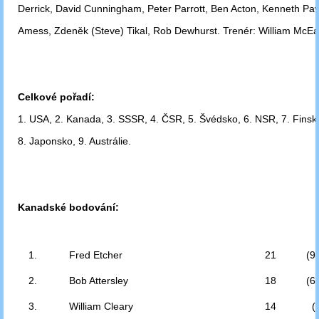
Derrick,
David Cunningham, Peter Parrott, Ben Acton, Kenneth Pa
Amess,
Zdeněk (Steve) Tikal, Rob Dewhurst. Trenér: William McE
Celkové pořadí:
1. USA, 2. Kanada, 3. SSSR, 4. ČSR, 5. Švédsko, 6. NSR, 7. Finsk
8. Japonsko,
9. Austrálie.
Kanadské bodování:
1.
Fred Etcher
21
(9
2.
Bob Attersley
18
(6
3.
William Cleary
14
(7