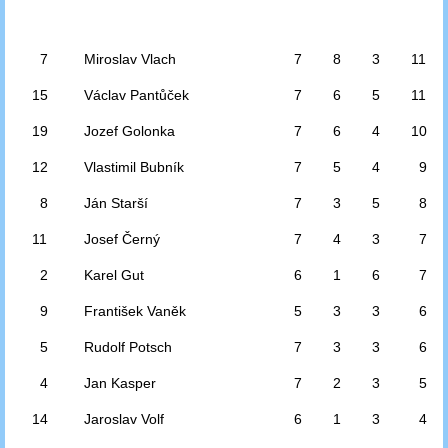
7
Miroslav Vlach
7
8
3
11
15
Václav Pantůček
7
6
5
11
19
Jozef Golonka
7
6
4
10
12
Vlastimil Bubník
7
5
4
9
8
Ján Starší
7
3
5
8
11
Josef Černý
7
4
3
7
2
Karel Gut
6
1
6
7
9
František Vaněk
5
3
3
6
5
Rudolf Potsch
7
3
3
6
4
Jan Kasper
7
2
3
5
14
Jaroslav Volf
6
1
3
4