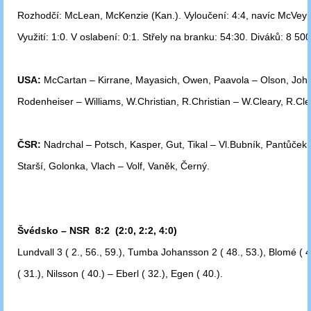
Rozhodčí: McLean, McKenzie (Kan.). Vyloučení: 4:4, navíc McVey 
Využití: 1:0. V oslabení: 0:1. Střely na branku: 54:30. Diváků: 8 500
USA:
McCartan – Kirrane, Mayasich, Owen, Paavola – Olson, Joh
Rodenheiser
– Williams, W.Christian, R.Christian – W.Cleary, R.Cl
ČSR:
Nadrchal – Potsch, Kasper, Gut, Tikal – Vl.Bubník, Pantůček
Starší,
Golonka, Vlach – Volf, Vaněk, Černý.
Švédsko – NSR 8:2 (2:0, 2:2, 4:0)
Lundvall 3 ( 2., 56., 59.), Tumba Johansson 2 ( 48., 53.), Blomé ( 
( 31.),
Nilsson ( 40.) – Eberl ( 32.), Egen ( 40.).