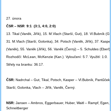
27. února
ČSR – NSR 9:1 (3:1, 4:0, 2:0)
13. Tikal (Vaněk, Jiřík), 15. M.Vlach (Starší, Gut), 18. Vl.Bubník (G
31. M.Vlach (Starší, Golonka), 34. Potsch (Vaněk, Jiřík), 37. Kasper,
(Vaněk),
55. Vaněk (Jiřík), 56. Vaněk (Černý) – 5. Schuldes (Eberl)
Rozhodčí: McLean, McKenzie (Kan.). Vyloučení: 5:7. Využití: 1:0.
Střely na branku: 36:17.
ČSR:
Nadrchal – Gut, Tikal, Potsch, Kasper – Vl.Bubník, Pantůček
Starší,
Golonka, Vlach – Jiřík, Vaněk, Černý.
NSR:
Jansen – Ambros, Eggerbauer, Huber, Waitl – Rampf, Egen,
Schneitberger