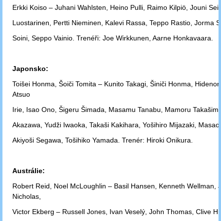
Erkki Koiso – Juhani Wahlsten, Heino Pulli, Raimo Kilpiö, Jouni Se
Luostarinen, Pertti Nieminen, Kalevi Rassa, Teppo Rastio, Jorma Sa
Soini,
Seppo Vainio. Trenéři: Joe Wirkkunen, Aarne Honkavaara.
Japonsko:
Toišei Honma, Šoiči Tomita – Kunito Takagi, Šiniči Honma, Hidenori
Atsuo
Irie,
Isao Ono, Šigeru Šimada, Masamu Tanabu, Mamoru Takašima,
Akazawa,
Yudži Iwaoka, Takaši Kakihara, Yošihiro Mijazaki, Masa
Akiyoši
Segawa, Tošihiko Yamada. Trenér: Hiroki Onikura.
Austrálie:
Robert Reid, Noel McLoughlin – Basil Hansen, Kenneth Wellman, 
Nicholas,
Victor Ekberg – Russell Jones, Ivan Veselý, John Thomas, Clive Hi