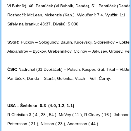
Vl.Bubník), 46. Pantůček
(Vl.Bubník, Danda), 51. Pantůček (Danda
Rozhodčí: McLean, Mckenzie (Kan.). Vyloučení: 7:4. Využití: 1:1.
Střely na branku: 43:37. Diváků: 5 000.
SSSR:
Pučkov – Sologubov, Baulin, Kučevskij, Sidorenkov – Loktěv
Alexandrov – Byčkov, Grebennikov, Cicinov – Jakušev, Grošev, Pě
ČSR:
Nadrchal (31.Dvořáček) – Potsch, Kasper, Gut, Tikal – Vl.Bub
Pantůček,
Danda – Starší, Golonka, Vlach – Volf, Černý.
USA – Švédsko 6:3 (4:0, 1:2, 1:1)
R.Christian 3 ( 4., 28., 54.), McVey ( 11.), R.Cleary ( 16.), Johnson 
Pettersson
( 21.), Nilsson ( 23.), Andersson ( 44.).