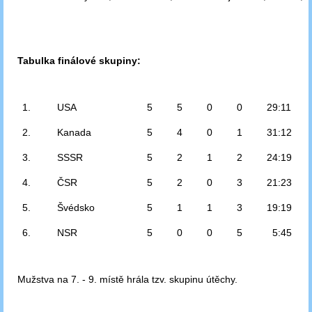
Tabulka finálové skupiny:
1.
USA
5
5
0
0
29:11
2.
Kanada
5
4
0
1
31:12
3.
SSSR
5
2
1
2
24:19
4.
ČSR
5
2
0
3
21:23
5.
Švédsko
5
1
1
3
19:19
6.
NSR
5
0
0
5
5:45
Mužstva na 7. - 9. místě hrála tzv. skupinu útěchy.