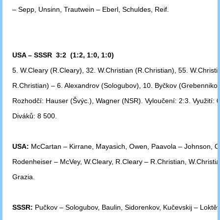
–
Sepp, Unsinn, Trautwein – Eberl, Schuldes, Reif.
USA – SSSR 3:2 (1:2, 1:0, 1:0)
5. W.Cleary (R.Cleary), 32. W.Christian (R.Christian), 55. W.Christi
R.Christian) – 6. Alexandrov (Sologubov), 10. Byčkov (Grebennikov
Rozhodčí: Hauser (Švýc.), Wagner (NSR). Vyloučení: 2:3. Využití: 0
Diváků: 8 500.
USA:
McCartan – Kirrane, Mayasich, Owen, Paavola – Johnson, O
Rodenheiser
– McVey, W.Cleary, R.Cleary – R.Christian, W.Christia
Grazia.
SSSR:
Pučkov – Sologubov, Baulin, Sidorenkov, Kučevskij – Loktěv