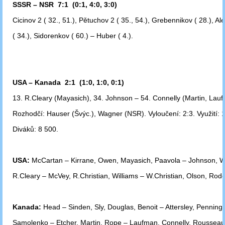
SSSR – NSR 7:1 (0:1, 4:0, 3:0)
Cicinov 2 ( 32., 51.), Pětuchov 2 ( 35., 54.), Grebennikov ( 28.), A
( 34.),
Sidorenkov ( 60.) – Huber ( 4.).
USA – Kanada 2:1 (1:0, 1:0, 0:1)
13. R.Cleary (Mayasich), 34. Johnson – 54. Connelly (Martin, Lau
Rozhodčí: Hauser (Švýc.), Wagner (NSR). Vyloučení: 2:3. Využití: 1
Diváků: 8 500.
USA:
McCartan – Kirrane, Owen, Mayasich, Paavola – Johnson, W
R.Cleary
– McVey, R.Christian, Williams – W.Christian, Olson, Rod
Kanada:
Head – Sinden, Sly, Douglas, Benoit – Attersley, Penningt
Samolenko
– Etcher, Martin, Rope – Laufman, Connelly, Rousseau