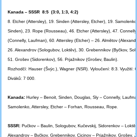
Kanada – SSSR 8:5 (3:0, 1:3, 4:2)
8. Etcher (Attersley), 19. Sinden (Attersley, Etcher), 19. Samolenko 
Sinden), 23. Rope (Rousseau), 46. Etcher (Attersley), 47. Connelly
(Connelly, Laufman), 60. Attersley (Etcher) – 26. Almětov (Alexandr
26. Alexandrov (Sologubov, Loktěv), 30. Grebennikov (Byčkov, Sol
51. Grošev (Sidorenkov), 56. Prjažnikov (Grošev, Baulin).
Rozhodčí: Hauser (Švýc.), Wagner (NSR). Vyloučení: 8:3. Využití: 0
Diváků: 7 000.
Kanada:
Hurley – Benoit, Sinden, Douglas, Sly – Connelly, Laufma
Samolenko, Attersley, Etcher – Forhan, Rousseau, Rope.
SSSR:
Pučkov – Baulin, Sologubov, Kučevskij, Sidorenkov – Loktěv
Alexandrov – Byčkov, Grebennikov, Cicinov – Prjažnikov, Grošev, 