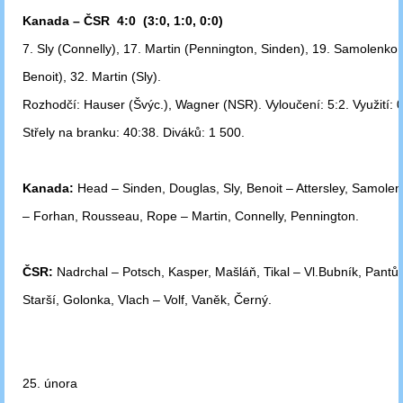
Kanada – ČSR 4:0 (3:0, 1:0, 0:0)
7. Sly (Connelly), 17. Martin (Pennington, Sinden), 19. Samolenko 
Benoit),
32. Martin (Sly).
Rozhodčí: Hauser (Švýc.), Wagner (NSR). Vyloučení: 5:2. Využití: 0
Střely na branku: 40:38. Diváků: 1 500.
Kanada:
Head – Sinden, Douglas, Sly, Benoit – Attersley, Samolen
–
Forhan, Rousseau, Rope – Martin, Connelly, Pennington.
ČSR:
Nadrchal – Potsch, Kasper, Mašláň, Tikal – Vl.Bubník, Pantůče
Starší,
Golonka, Vlach – Volf, Vaněk, Černý.
25. února