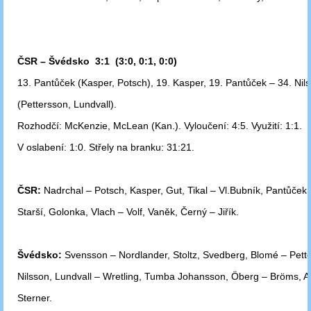
ČSR – Švédsko 3:1 (3:0, 0:1, 0:0)
13. Pantůček (Kasper, Potsch), 19. Kasper, 19. Pantůček – 34. Nil
(Pettersson,
Lundvall).
Rozhodčí: McKenzie, McLean (Kan.). Vyloučení: 4:5. Využití: 1:1.
V oslabení: 1:0.
Střely na branku: 31:21.
ČSR:
Nadrchal – Potsch, Kasper, Gut, Tikal – Vl.Bubník, Pantůček
Starší,
Golonka, Vlach – Volf, Vaněk, Černý – Jiřík.
Švédsko:
Svensson – Nordlander, Stoltz, Svedberg, Blomé – Pett
Nilsson,
Lundvall – Wretling, Tumba Johansson, Öberg – Bröms, A
Sterner.