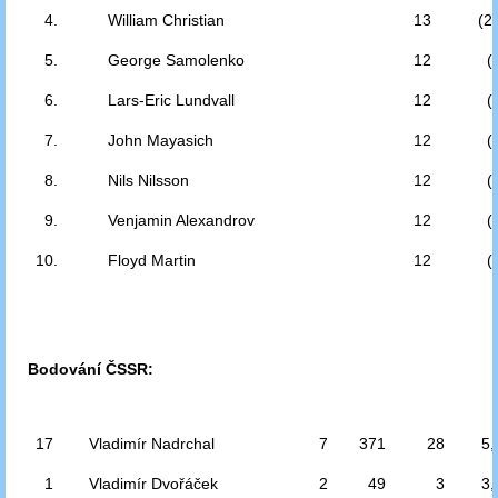
4.
William Christian
13
(2
5.
George Samolenko
12
(8
6.
Lars-Eric Lundvall
12
(8
7.
John Mayasich
12
(7
8.
Nils Nilsson
12
(7
9.
Venjamin Alexandrov
12
(7
10.
Floyd Martin
12
(6
Bodování ČSSR:
17
Vladimír Nadrchal
7
371
28
5,
1
Vladimír Dvořáček
2
49
3
3,