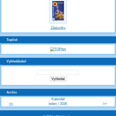
Zápisníky
Toplist
Vyhledávání
Archiv
Kalendář
<<
leden / 2026
>>