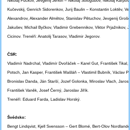
Nikolaj Pučkov, Jevgenij Jerkin – Nikolaj Sologubov, Nikolaj Karpov,
Kučevskij,
Genrich Sidorenkov, Jurij Baulin – Konstantin Loktěv, V
Alexandrov,
Alexander
Almětov, Stanislav Pětuchov, Jevgenij Groše
Jakušev, Michail
Byčkov,
Vladimir Grebennikov, Viktor Prjažnikov, Ju
Cicinov.
Trenéři: Anatolij Tarasov,
Vladimir Jegorov.
ČSR:
Vladimír Nadrchal, Vladimír Dvořáček – Karel Gut, František Tikal,
Potsch,
Jan Kasper, František Mašláň – Vlastimil Bubník, Václav P
Bronislav
Danda, Ján Starší, Jozef Golonka, Miroslav Vlach, Jarosla
František Vaněk,
Josef Černý, Jaroslav Jiřík.
Trenéři: Eduard Farda, Ladislav Horský.
Švédsko:
Bengt Lindqvist, Kjell Svensson – Gert Blomé, Bert-Olov Nordlande