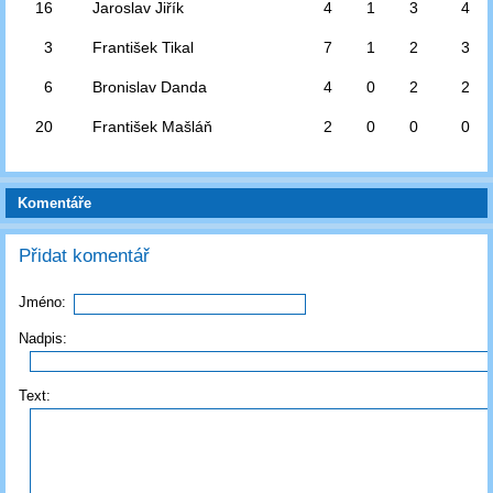
16
Jaroslav Jiřík
4
1
3
4
3
František Tikal
7
1
2
3
6
Bronislav Danda
4
0
2
2
20
František Mašláň
2
0
0
0
Komentáře
Přidat komentář
Jméno:
Nadpis:
Text: