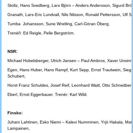
Stoltz,
Hans Svedberg, Lars Björn – Anders Andersson, Sigurd Brö
Granath,
Lars-Eric Lundvall, Nils Nilsson, Ronald Pettersson, Ulf S
Tumba
Johansson, Sune Wretling, Carl-Göran Öberg.
Trenéři: Ed Reigle, Pelle Bergström.
NSR:
Michael Hobelsberger, Ulrich Jansen – Paul Ambros, Xaver Unsinn
Egen,
Hans Huber, Hans Rampf, Kurt Sepp, Ernst Trautwein, Siegf
Schubert,
Horst
Franz Schuldes, Josef Reif, Leonhard Waitl, Otto Schneitber
Eberl, Ernst
Eggerbauer. Trenér: Karl Wild.
Finsko:
Juhani Lahtinen, Esko Niemi – Kalevi Numminen, Yrjö Hakala, Matt
Lampainen,