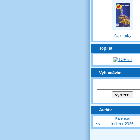
Zápisníky
Toplist
Vyhledávání
Archiv
Kalendář
<<
leden / 2026