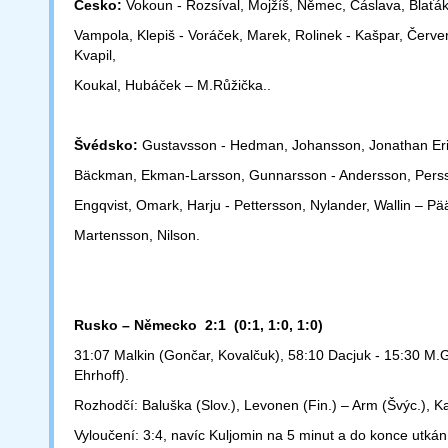
Česko:
Vokoun - Rozsíval, Mojžíš, Němec, Čáslava, Blaťák
Vampola, Klepiš - Voráček, Marek, Rolinek - Kašpar, Červe
Kvapil,
Koukal, Hubáček – M.Růžička..
Švédsko:
Gustavsson - Hedman, Johansson, Jonathan Eri
Bäckman, Ekman-Larsson, Gunnarsson - Andersson, Perss
Engqvist, Omark, Harju - Pettersson, Nylander, Wallin – Pä
Martensson, Nilson.
Rusko – Německo 2:1 (0:1, 1:0, 1:0)
31:07 Malkin (Gončar, Kovalčuk), 58:10 Dacjuk - 15:30 M.
Ehrhoff).
Rozhodčí: Baluška (Slov.), Levonen (Fin.) – Arm (Švýc.), Ka
Vyloučení: 3:4, navíc Kuljomin na 5 minut a do konce utkání.