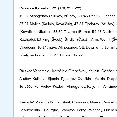
Rusko – Kanada 5:2 (1:0, 2:0, 2:2)
19:02 Afinogenov (Kulikov, Aťušov), 21:45 Dacjuk (Gončar,
37:31 Malkin
(Kalinin, Kovalčuk), 47:31 Fjodorov (Aťušov),
(Kovalčuk, Nikulin) -
53:52 Tavares (Burns), 59:46 Duchene
Rozhodčí: Lärking (Švéd.), Šindler (Čes.) – Arm, Wehrli (Šv
Vyloučení: 10:14,
navíc Afinogenov, Ott, Downie na 10 minut
Střely na branku: 30:27.
Diváků: 12 274.
Rusko:
Varlamov - Kornějev, Grebeškov, Kalinin, Gončar, N
Aťušov,
Kulikov - Sjomin, Fjodorov, Ovečkin - Malkin, Dacju
Tereščenko, Frolov,
Kozlov - Afinogenov, Kuljomin, Anisimo
Kanada:
Mason - Burns, Staal, Cumiskey, Myers, Russell,
Beauchemin –
Bourque, Stamkos, Perry - Whitney, Duch