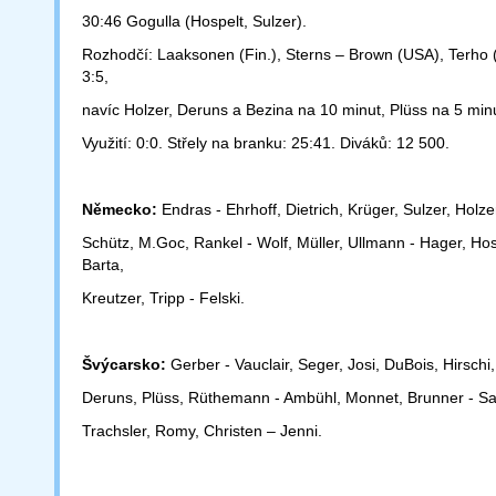
30:46 Gogulla (Hospelt, Sulzer).
Rozhodčí: Laaksonen (Fin.), Sterns – Brown (USA), Terho (
3:5,
navíc Holzer, Deruns a Bezina na 10 minut, Plüss na 5 min
Využití: 0:0. Střely na branku: 25:41. Diváků: 12 500.
Německo:
Endras - Ehrhoff, Dietrich, Krüger, Sulzer, Holze
Schütz, M.Goc, Rankel - Wolf, Müller, Ullmann - Hager, Hos
Barta,
Kreutzer, Tripp - Felski.
Švýcarsko:
Gerber - Vauclair, Seger, Josi, DuBois, Hirschi,
Deruns, Plüss, Rüthemann - Ambühl, Monnet, Brunner - S
Trachsler, Romy, Christen – Jenni.