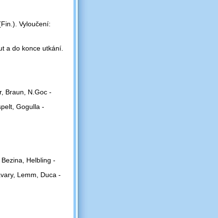
Fin.). Vyloučení:
ut a do konce utkání.
r, Braun, N.Goc -
pelt, Gogulla -
 Bezina, Helbling -
avary, Lemm, Duca -