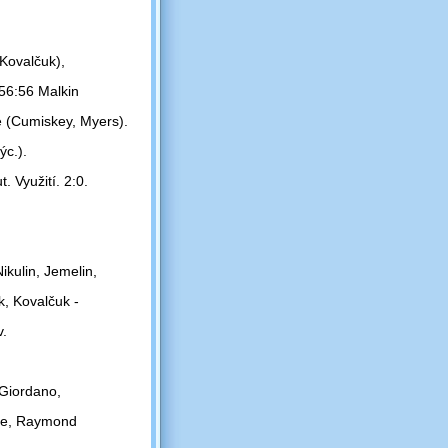
 Kovalčuk),
 56:56 Malkin
 (Cumiskey, Myers).
ýc.).
. Využití. 2:0.
ikulin, Jemelin,
k, Kovalčuk -
v.
 Giordano,
ene, Raymond