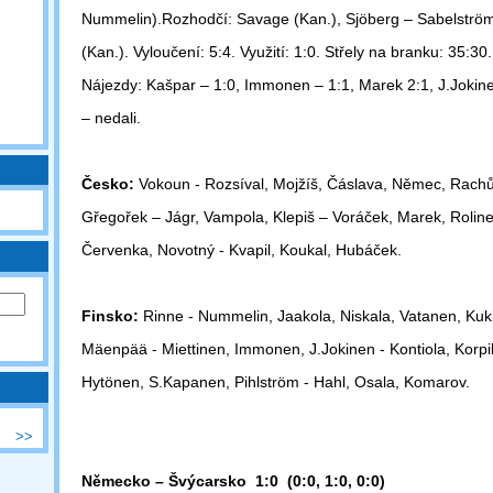
Nummelin).
Rozhodčí: Savage (Kan.), Sjöberg – Sabelströ
(Kan.).
Vyloučení: 5:4. Využití: 1:0. Střely na branku: 35:30
Nájezdy: Kašpar – 1:0, Immonen – 1:1, Marek 2:1, J.Jokinen
– nedali.
Česko:
Vokoun - Rozsíval, Mojžíš, Čáslava, Němec, Rachů
Gřegořek
– Jágr, Vampola, Klepiš – Voráček, Marek, Rolin
Červenka, Novotný
- Kvapil, Koukal, Hubáček.
Finsko:
Rinne - Nummelin, Jaakola, Niskala, Vatanen, Kuk
Mäenpää - Miettinen, Immonen, J.Jokinen - Kontiola, Korpik
Hytönen, S.Kapanen, Pihlström - Hahl, Osala, Komarov.
>>
Německo – Švýcarsko 1:0 (0:0, 1:0, 0:0)