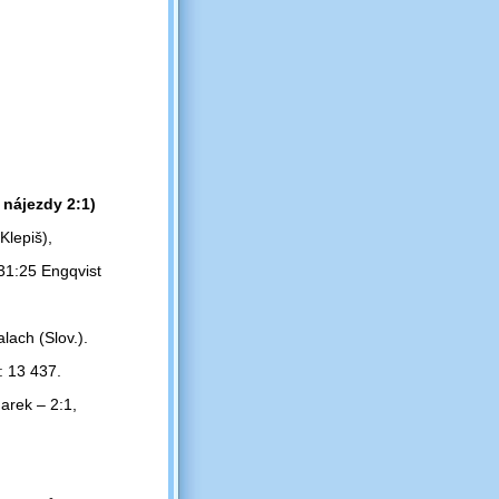
 nájezdy 2:1)
Klepiš),
31:25 Engqvist
lach (Slov.).
: 13 437.
arek – 2:1,