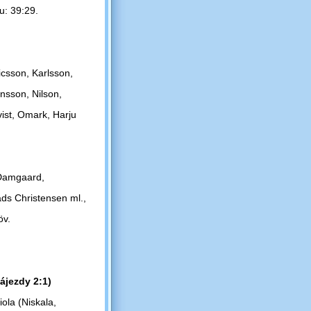
ku: 39:29.
csson, Karlsson,
sson, Nilson,
ist, Omark, Harju
 Damgaard,
ads Christensen ml.,
öv.
ájezdy 2:1)
ola (Niskala,