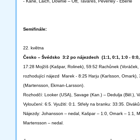
- Kane, Laich, Downie –
Ott, Tavares, Peverley - Eberle
Semifinále:
22. května
Česko – Švédsko 3:2 po nájezdech (1:1, 0:1, 1:0 - 0:0,
17:28 Mojžíš (Kašpar, Rolinek), 59:52 Rachůnek (Voráček, 
rozhodující nájezd Marek - 8:25 Harju (Karlsson, Omark), 
(Martensson, Ekman-Larsson).
Rozhodčí: Looker (USA), Savage (Kan.) – Dedulja (Běl.), Va
Vyloučení: 6:5.
Využití: 0:1. Střely na branku: 33:35. Diváků
Nájezdy: Johansson – nedal, Kašpar – 1:0, Omark – 1:1, M
Martensson – nedal.