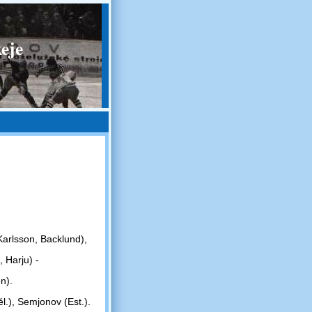
eje
arlsson, Backlund),
 Harju) -
n).
l.), Semjonov (Est.).