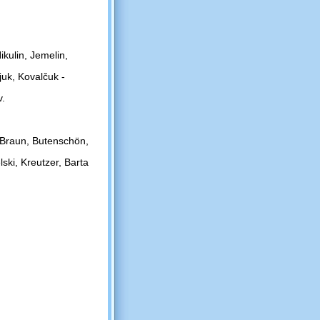
kulin, Jemelin,
juk, Kovalčuk -
v.
, Braun, Butenschön,
ski, Kreutzer, Barta