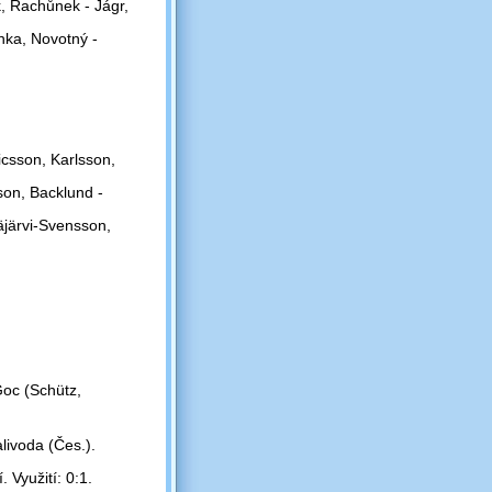
, Rachůnek - Jágr,
nka, Novotný -
csson, Karlsson,
on, Backlund -
äjärvi-Svensson,
Goc (Schütz,
livoda (Čes.).
 Využití: 0:1.