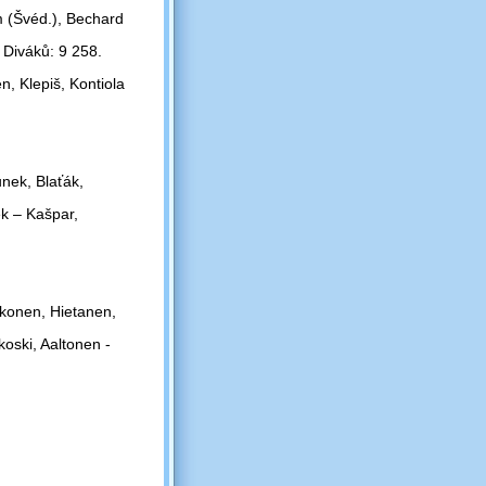
m (Švéd.), Bechard
. Diváků: 9 258.
, Klepiš, Kontiola
nek, Blaťák,
ek – Kašpar,
konen, Hietanen,
oski, Aaltonen -