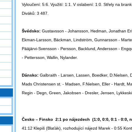
Vyloučení: 5:6. Využití: 1:1. V oslabení: 1:0. Střely na bran
Diváků: 3 487.
Švédsko:
Gustavsson - Johansson, Hedman, Jonathan Eri
Ekman-Larsson, Bäckman, Lindström, Gunnarsson - Marten
Pääjärvi-Svensson - Persson, Backlund, Andersson - Engqv
-
Pettersson, Wallin, Nylander.
Dánsko:
Galbraith - Larsen, Lassen, Boedker, D.Nielsen,
Mads Christensen st. - Madsen, F.Nielsen, Eller - Hardt, M
Regin - Degn, Green, Jakobsen - Dresler, Jensen, Lykkesk
Česko – Finsko 2:1 po nájezdech (1:0, 0:0, 0:1 - 0:0, n
41:12 Klepiš (Blaťák), rozhodující nájezd Marek - 0:55 Konti