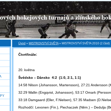
tových hokejových turnajů a zlínského hok
Úvod
»
MISTROVSTVÍ SVĚTA
»
MISTROVSTVÍ SVĚTA 2010 (2.část)
Čtvrtfinále:
20. května
A
Švédsko – Dánsko 4:2 (1:0, 2:1, 1:1)
14:58 Nilson (Johansson, Martensson), 27:21 Andersson (K
32:29 Wallin (Engqvist, Johansson), 53:17 Omark (Persson,
OPY
33:18 Damgaard (Eller, F.Nielsen), 57:35 Madsen (D.Nielse
Rozhodčí: Levonen (Fin.), Piechaczek (Něm.) – Dedulja (Bě