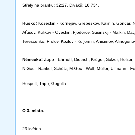
Střely na branku: 32:27. Diváků: 18 734.
Rusko:
Košečkin - Kornějev, Grebeškov, Kalinin, Gončar, Ni
Aťušov,
Kulikov - Ovečkin, Fjodorov, Sušinskij - Malkin, Dac
Tereščenko,
Frolov, Kozlov - Kuljomin, Anisimov, Afinogeno
Německo:
Zepp - Ehrhoff, Dietrich, Krüger, Sulzer, Holzer
N.Goc - Rankel, Schütz, M.Goc - Wolf, Müller, Ullmann - Fel
-
Hospelt, Tripp, Gogulla.
O 3. místo:
23.května