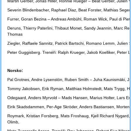
Martin Gerber, Jonas Hiller, Ronnie Rüeger – Beat Gerber, Julien V
Severin
Blindenbacher, Raphael Diaz, Beat Forster, Mathias Seger,
Furrer, Goran
Bezina – Andreas Ambühl, Roman Wick, Paul di Pie
Deruns, Thierry
Paterlini, Thibaut Monet, Sandy Jeannin, Marc Rei
Thomas
Ziegler, Raffaele
Sannitz, Patrick Bartschi, Romano Lemm, Julien 
Peter Guggisberg.
Trenéři: Ralph Krueger, Jakob Koelliker, Peter L
Norsko:
Pal Grotnes, Andre Lysenstön, Ruben Smith – Juha Kaunismäki, J
Tommy
Jakobsen, Erik Ryman, Matthias Holmstedt, Mats Trygg, H
Odegaard,
Anders Myrvold – Mads Hansen, Marius Holter, Lars Eri
Eirik Skadsdammen,
Per-Age Skröder, Anders Bastiansen, Morten 
Roymark,
Kristian
Forsberg, Mats Froshaug, Kjell Richard Nygard,
Olimb,