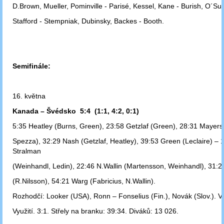
D.Brown, Mueller, Pominville - Parisé, Kessel, Kane - Burish, O´Sull
Stafford
- Stempniak, Dubinsky, Backes - Booth.
Semifinále:
16. května
Kanada – Švédsko 5:4 (1:1, 4:2, 0:1)
5:35 Heatley (Burns, Green), 23:58 Getzlaf (Green), 28:31 Mayers
Spezza), 32:29 Nash (Getzlaf, Heatley), 39:53 Green (Leclaire) – 
Stralman
(Weinhandl, Ledin), 22:46 N.Wallin (Martensson, Weinhandl), 31:2
(R.Nilsson), 54:21 Warg (Fabricius, N.Wallin).
Rozhodčí: Looker (USA), Ronn – Fonselius (Fin.), Novák (Slov.). Vy
Využití. 3:1. Střely na branku: 39:34. Diváků: 13 026.