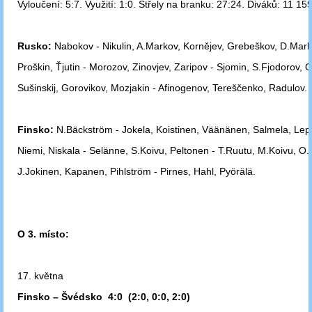
Vyloučení: 5:7.
Využití: 1:0. Střely na branku: 27:24. Diváků: 11 159
Rusko:
Nabokov - Nikulin, A.Markov, Kornějev, Grebeškov, D.Marko
Proškin, Ťjutin - Morozov, Zinovjev, Zaripov - Sjomin, S.Fjodorov, 
Sušinskij,
Gorovikov, Mozjakin - Afinogenov, Tereščenko, Radulov.
Finsko:
N.Bäckström - Jokela, Koistinen, Väänänen, Salmela, Lep
Niemi, Niskala - Selänne, S.Koivu, Peltonen - T.Ruutu, M.Koivu, O.
J.Jokinen, Kapanen, Pihlström - Pirnes, Hahl, Pyörälä.
O 3. místo:
17. května
Finsko – Švédsko 4:0 (2:0, 0:0, 2:0)