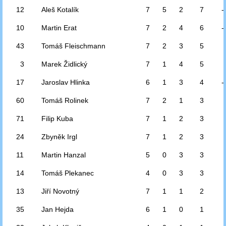
12
Aleš Kotalík
7
5
2
7
-
10
Martin Erat
7
2
4
6
-
43
Tomáš Fleischmann
7
2
3
5
3
Marek Židlický
7
1
4
5
17
Jaroslav Hlinka
6
1
3
4
-
60
Tomáš Rolinek
7
2
1
3
71
Filip Kuba
7
1
2
3
24
Zbyněk Irgl
7
1
2
3
11
Martin Hanzal
5
0
3
3
14
Tomáš Plekanec
4
0
3
3
13
Jiří Novotný
7
1
1
2
35
Jan Hejda
6
1
0
1