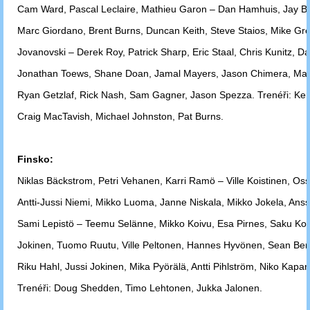
Cam Ward, Pascal Leclaire, Mathieu Garon – Dan Hamhuis, Jay 
Marc
Giordano, Brent Burns, Duncan Keith, Steve Staios, Mike Gr
Jovanovski –
Derek Roy, Patrick Sharp, Eric Staal, Chris Kunitz, D
Jonathan Toews,
Shane Doan, Jamal Mayers, Jason Chimera, Mart
Ryan Getzlaf, Rick
Nash, Sam Gagner, Jason Spezza. Trenéři: Ken
Craig MacTavish,
Michael Johnston, Pat
Burns.
Finsko:
Niklas Bäckstrom, Petri Vehanen, Karri Ramö – Ville Koistinen, Os
Antti-Jussi Niemi, Mikko Luoma, Janne Niskala, Mikko Jokela, Anss
Sami
Lepistö – Teemu Selänne, Mikko Koivu, Esa Pirnes, Saku Koiv
Jokinen,
Tuomo
Ruutu, Ville Peltonen, Hannes Hyvönen, Sean Be
Riku Hahl, Jussi Jokinen,
Mika Pyörälä, Antti Pihlström, Niko Kapa
Trenéři: Doug Shedden, Timo
Lehtonen, Jukka Jalonen.