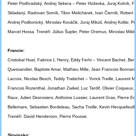
Peter
Podhradský, Andrej Sekera – Peter Húževka, Juraj Kolník, Fr
Skladaný,
Radovan Somík, Tibor Melichárek, Ivan Čiernik, Robert P
Andrej
Podkonický, Miroslav Kováčik, Juraj
Mikúš, Andrej Kollár, P
Marcel
Hossa. Trenéři: Július Šupler, Peter Oremus,
Miroslav Miklo
Francie:
Cristobal Huet, Fabrice L´Henry, Eddy Ferhi – Vincent Bachet, Ben
Quessandier,
Baptiste Amar, Mathieu Mille, Jean Francois Bonnar
Lacroix, Nicolas Besch,
Teddy Trabichet – Yorick Treille, Laurent M
Francois Rozenthal, Jonathan
Zwikel, Luc Tardif, Olivier Coqueux
Raux, Julien Desrosiers, Anthoine
Lussier, Laurent Gras, Pierre E
Bellemare, Sebastien Bordeleau, Sacha
Treille, Kevin
Hecquefeuill
Trenéři: David Henderson, Pierre Pousse.
Slovinsko: