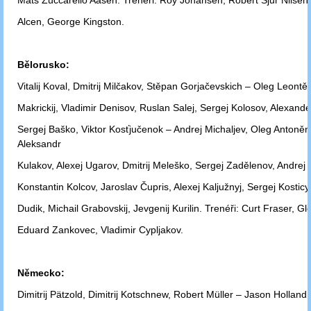
Mats Zuccarello
Aasen. Trenéři: Roy Johansen, Robert Sjur Nilsen,
Alcen, George Kingston.
Bělorusko:
Vitalij Koval, Dmitrij Milčakov, Stěpan Gorjačevskich – Oleg Leontě
Makrickij, Vladimir Denisov, Ruslan Salej, Sergej Kolosov, Alexande
Sergej
Baško, Viktor Kosťjučenok – Andrej Michaljev, Oleg Antoněn
Aleksandr
Kulakov,
Alexej Ugarov, Dmitrij Meleško, Sergej Zadělenov, Andrej 
Konstantin
Kolcov, Jaroslav Čupris, Alexej Kaljužnyj, Sergej Kosticyn
Dudik,
Michail
Grabovskij, Jevgenij Kurilin. Trenéři: Curt Fraser, G
Eduard
Zankovec,
Vladimir Cypljakov.
Německo:
Dimitrij Pätzold, Dimitrij Kotschnew, Robert Müller – Jason Holland