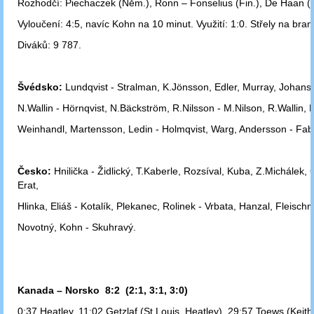
Rozhodčí: Piechaczek (Něm.), Ronn – Fonselius (Fin.), De Haan (K
Vyloučení: 4:5, navíc Kohn na 10 minut. Využití: 1:0. Střely na bran
Diváků: 9 787.
Švédsko:
Lundqvist - Stralman, K.Jönsson, Edler, Murray, Johans
N.Wallin - Hörnqvist, N.Bäckström, R.Nilsson - M.Nilson, R.Wallin,
Weinhandl, Martensson, Ledin - Holmqvist, Warg, Andersson - Fabr
Česko:
Hnilička - Židlický, T.Kaberle, Rozsíval, Kuba, Z.Michálek, 
Erat,
Hlinka, Eliáš - Kotalík, Plekanec, Rolinek - Vrbata, Hanzal, Fleischm
Novotný, Kohn - Skuhravý.
Kanada – Norsko 8:2 (2:1, 3:1, 3:0)
0:37 Heatley, 11:02 Getzlaf (St.Louis, Heatley), 29:57 Toews (Keith