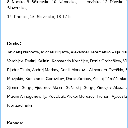
8. Norsko,
9. Bělorusko, 10. Německo, 11. Lotyšsko, 12. Dánsko, 1
Slovensko,
14. Francie,
15. Slovinsko, 16. Itálie.
Rusko:
Jevgenij Nabokov, Michail Birjukov, Alexander Jeremenko – Ilja Nikul
Vorobjev,
Dmitrij Kalinin, Konstantin Kornějev, Denis Grebeškov, Vita
Fjodor Tjutin,
Andrej Markov, Daniil Markov – Alexander Ovečkin, S
Mozjakin,
Konstantin Gorovikov, Danis Zaripov, Alexej Těreščenko,
Sjomin, Sergej
Fjodorov, Maxim Sušinskij, Sergej Zinovjev, Alexan
Maxim Afinogenov,
Ilja Kovalčuk, Alexej Morozov. Trenéři: Vjačesla
Igor Zacharkin.
Kanada: