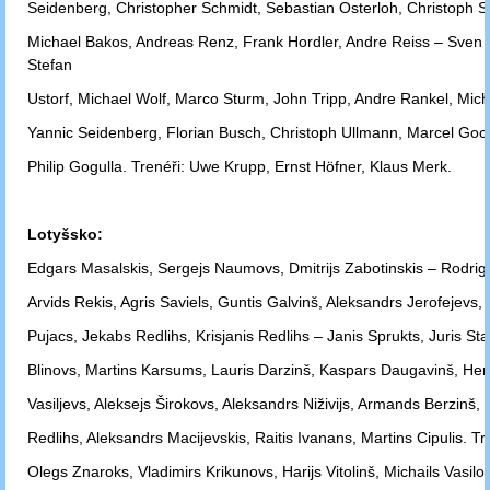
Seidenberg,
Christopher Schmidt, Sebastian Osterloh, Christoph S
Michael
Bakos, Andreas Renz, Frank Hordler, Andre Reiss – Sven F
Stefan
Ustorf,
Michael Wolf, Marco Sturm, John Tripp, Andre Rankel, Mich
Yannic
Seidenberg, Florian Busch, Christoph Ullmann, Marcel Goc, 
Philip
Gogulla. Trenéři: Uwe Krupp, Ernst Höfner, Klaus Merk.
Lotyšsko:
Edgars Masalskis, Sergejs Naumovs, Dmitrijs Zabotinskis – Rodrig
Arvids
Rekis, Agris Saviels, Guntis Galvinš, Aleksandrs Jerofejevs,
Pujacs, Jekabs
Redlihs, Krisjanis Redlihs – Janis Sprukts, Juris Stal
Blinovs, Martins
Karsums, Lauris Darzinš, Kaspars Daugavinš, Her
Vasiljevs,
Aleksejs Širokovs,
Aleksandrs Niživijs, Armands Berzinš, 
Redlihs,
Aleksandrs Macijevskis,
Raitis Ivanans, Martins Cipulis. Tr
Olegs Znaroks,
Vladimirs Krikunovs, Harijs
Vitolinš, Michails Vasilo