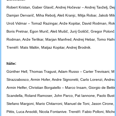
Robert Kristan, Gaber Glavič, Andrej Hočevar – Andrej Tavželj, Deja
Damjan
Dervarič, Miha Rebolj, Aleš Kranjc, Mitja Robar, Jakob Mil
Uroš Vidmar –
Tomaž Razingar, Anže Kopitar, David Rodman, Rok 
Boris Pretnar, Egon Murič,
Aleš Mušič, Jurij Goličič, Gregor Polonči
Rodman, Anže Terlikar, Marjan
Manfred, Andrej Hebar, Tomo Hafne
Trenéři: Mats Waltin, Matjaz Kopitar, Andrej
Brodnik.
Itálie:
Günther Hell, Thomas Tragust, Adam Russo – Carter Trevisani, Mi
Strazzabosco,
Armin Hofer, Andre Signoretti, Carlo Lorenzi, Andrea
Armin
Helfer, Christian Borgatello – Marco Insam, Giorgio de Bettin
Scandella,
Roland Ramoser, John Parco, Pat Iannone, Paolo Bustr
Stefano Margoni,
Mario
Chitarroni, Manuel de Toni, Jason Cirone,
Pittis, Luca Ansoldi,
Nicola
Fontanive. Trenéři: Fabio Polloni, Miche