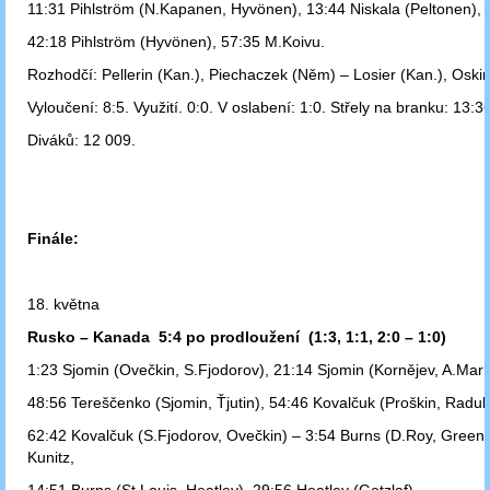
11:31 Pihlström (N.Kapanen, Hyvönen), 13:44 Niskala (Peltonen),
42:18 Pihlström (Hyvönen), 57:35 M.Koivu.
Rozhodčí: Pellerin (Kan.), Piechaczek (Něm) – Losier (Kan.), Oskir
Vyloučení: 8:5. Využití. 0:0. V oslabení: 1:0. Střely na branku: 13:36
Diváků: 12 009.
Finále:
18. května
Rusko – Kanada 5:4 po prodloužení (1:3, 1:1, 2:0 – 1:0)
1:23 Sjomin (Ovečkin, S.Fjodorov), 21:14 Sjomin (Kornějev, A.Mark
48:56 Tereščenko (Sjomin, Ťjutin), 54:46 Kovalčuk (Proškin, Radul
62:42 Kovalčuk (S.Fjodorov, Ovečkin) – 3:54 Burns (D.Roy, Green)
Kunitz,