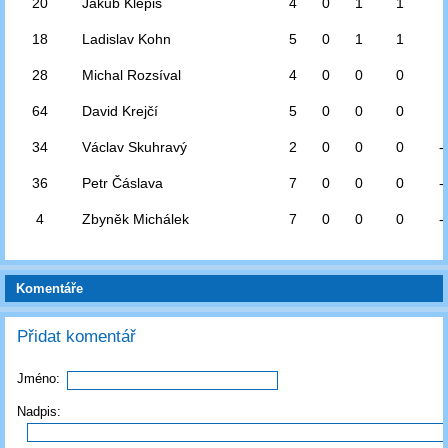
20
Jakub Klepiš
4
0
1
1
18
Ladislav Kohn
5
0
1
1
28
Michal Rozsíval
4
0
0
0
64
David Krejčí
5
0
0
0
34
Václav Skuhravý
2
0
0
0
-
36
Petr Čáslava
7
0
0
0
-
4
Zbyněk Michálek
7
0
0
0
-
Komentáře
Přidat komentář
Jméno:
Nadpis: