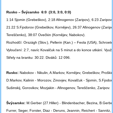
Rusko – Švýcarsko 6:0 (3:0, 3:0, 0:0)
1:14 Sjomin (Grebeškov), 2:18 Afinogenov (Zaripov), 6:23 Zaripov,
21:22 S.Fjodorov
(Grebeškov, Kornějev), 26:37 Afinogenov (Zaripo
Tereščenko),
38:07 Ovečkin
(Kornějev, Nabokov).
Rozhodčí: Országh (Slov.), Pellerin (Kan.) – Feola (USA), Schroete
Vyloučení: 2:7, navíc Kovalčuk na 5 minut a do konce utkání. Využit
Střely na branku: 30:22. Diváků: 12 096.
Rusko:
Nabokov - Nikulin, A.Markov, Kornějev, Grebeškov, Proškin,
D.Markov,
Kalinin - Morozov, Zinovjev, Kovalčuk - Sjomin, S.Fjodor
Sušinskij,
Gorovikov, Mozjakin - Afinogenov, Tereščenko, Zaripov.
Švýcarsko:
M.Gerber (27.Hiller) - Blindenbacher, Bezina, B.Gerber
Furrer, Seger, Forster, Diaz - Deruns, Jeannin, Reichert - Sannitz,