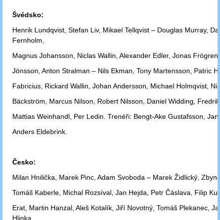
Švédsko:
Henrik Lundqvist, Stefan Liv, Mikael Tellqvist – Douglas Murray, Da
Fernholm,
Magnus Johansson, Niclas Wallin, Alexander Edler, Jonas Frögren
Jönsson,
Anton Stralman – Nils Ekman, Tony Martensson, Patric Hö
Fabricius,
Rickard Wallin, Johan Andersson, Michael Holmqvist, Ni
Bäckström, Marcus
Nilson, Robert Nilsson, Daniel Widding, Fredri
Mattias
Weinhandl, Per Ledin.
Trenéři: Bengt-Ake Gustafsson, Jan
Anders
Eldebrink.
Česko:
Milan Hnilička, Marek Pinc, Adam Svoboda – Marek Židlický, Zbyn
Tomáš
Kaberle, Michal Rozsíval, Jan Hejda, Petr Čáslava, Filip Ku
Erat,
Martin Hanzal, Aleš Kotalík, Jiří Novotný, Tomáš Plekanec, Ja
Hlinka,