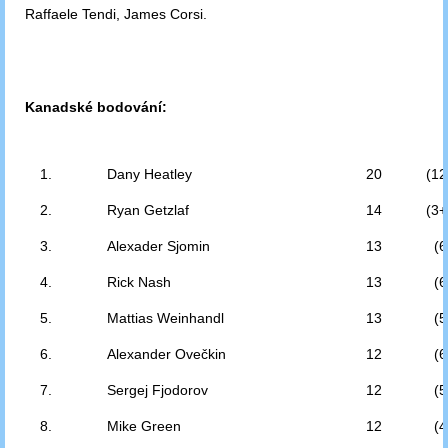
Raffaele Tendi, James Corsi.
Kanadské bodování:
1.
Dany Heatley
20
(12
2.
Ryan Getzlaf
14
(3+
3.
Alexader Sjomin
13
(6
4.
Rick Nash
13
(6
5.
Mattias Weinhandl
13
(5
6.
Alexander Ovečkin
12
(6
7.
Sergej Fjodorov
12
(5
8.
Mike Green
12
(4