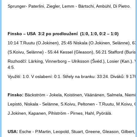
Sprunger
- Paterlini, Ziegler, Lemm - Bärtschi, Ambühl, Di Pietro.
Finsko – USA 3:2 po prodloužení (1:0, 1:0, 0:2 – 1:0)
10:14 T.Ruutu (O.Jokinen), 25:45 Niskala (O.Jokinen, Selänne), 63
(S.Koivu, Selänne) - 55:44 Kessel (Gleason), 56:21 Stafford (Buris
Rozhodčí: Lärking, Vinnerborg – Ulriksson (Švéd.), Losier (Kan.). 
4:5.
Využití: 1:0. V oslabení: 0:1. Střely na branku: 33:24. Diváků: 9 176
Finsko:
Bäckström - Jokela, Koistinen, Väänänen, Salmela, Niemi
Lepistö, Niskala - Selänne, S.Koivu, Peltonen - T.Ruutu, M.Koivu, 
J.Jokinen, Kapanen, Pihlström - Pirnes, Hahl, Pyörälä.
USA:
Esche - P.Martin, Leopold, Stuart, Greene, Gleason, Gilbert, 