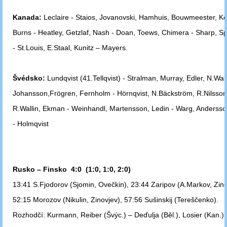
Kanada:
Leclaire - Staios, Jovanovski, Hamhuis, Bouwmeester, Ke
Burns - Heatley, Getzlaf, Nash - Doan, Toews, Chimera - Sharp, S
- St.Louis, E.Staal, Kunitz – Mayers.
Švédsko:
Lundqvist (41.Tellqvist) - Stralman, Murray, Edler, N.Wall
Johansson,
Frögren, Fernholm - Hörnqvist, N.Bäckström, R.Nilsson
R.Wallin,
Ekman - Weinhandl, Martensson, Ledin - Warg, Andersson
- Holmqvist
Rusko – Finsko 4:0 (1:0, 1:0, 2:0)
13:41 S.Fjodorov (Sjomin, Ovečkin), 23:44 Zaripov (A.Markov, Zino
52:15 Morozov (Nikulin, Zinovjev), 57:56 Sušinskij (Tereščenko).
Rozhodčí: Kurmann, Reiber (Švýc.) – Deďulja (Běl.), Losier (Kan.).