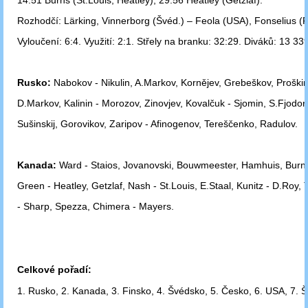
14:51 Burns (St.Louis, Heatley), 29:56 Heatley (Getzlaf).
Rozhodčí: Lärking, Vinnerborg (Švéd.) – Feola (USA), Fonselius (Fi
Vyloučení: 6:4. Využití: 2:1. Střely na branku: 32:29. Diváků: 13 339
Rusko:
Nabokov - Nikulin, A.Markov, Kornějev, Grebeškov, Proškin,
D.Markov, Kalinin - Morozov, Zinovjev, Kovalčuk - Sjomin, S.Fjodor
Sušinskij, Gorovikov, Zaripov - Afinogenov, Tereščenko, Radulov.
Kanada:
Ward - Staios, Jovanovski, Bouwmeester, Hamhuis, Burns
Green - Heatley, Getzlaf, Nash - St.Louis, E.Staal, Kunitz - D.Roy
- Sharp, Spezza, Chimera - Mayers.
Celkové pořadí:
1. Rusko, 2. Kanada, 3. Finsko, 4. Švédsko, 5. Česko, 6. USA, 7. 