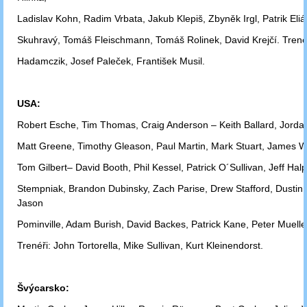
Ladislav Kohn,
Radim Vrbata, Jakub Klepiš, Zbyněk Irgl, Patrik Eliá
Skuhravý, Tomáš
Fleischmann, Tomáš Rolinek, David Krejčí.
Trenéř
Hadamczik, Josef Paleček,
František Musil.
USA:
Robert Esche, Tim Thomas, Craig Anderson – Keith Ballard, Jorda
Matt
Greene, Timothy Gleason, Paul Martin, Mark Stuart, James W
Tom Gilbert
– David Booth, Phil Kessel, Patrick O´Sullivan, Jeff Hal
Stempniak,
Brandon Dubinsky, Zach Parise, Drew Stafford, Dustin
Jason
Pominville,
Adam Burish, David Backes, Patrick Kane, Peter Muelle
Trenéři: John Tortorella,
Mike Sullivan, Kurt Kleinendorst.
Švýcarsko: