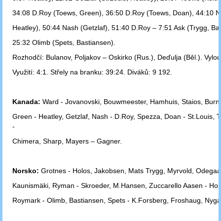
34:08 D.Roy (Toews, Green), 36:50 D.Roy (Toews, Doan), 44:10 N
Heatley), 50:44 Nash (Getzlaf), 51:40 D.Roy – 7:51 Ask (Trygg, Ba
25:32 Olimb (Spets, Bastiansen).
Rozhodčí: Bulanov, Poljakov – Oskirko (Rus.), Deďulja (Běl.). Vylou
Využití: 4:1. Střely na branku: 39:24. Diváků: 9 192.
Kanada:
Ward - Jovanovski, Bouwmeester, Hamhuis, Staios, Burns
Green -
Heatley, Getzlaf, Nash - D.Roy, Spezza, Doan - St.Louis, 
-
Chimera,
Sharp, Mayers – Gagner.
Norsko:
Grotnes - Holos, Jakobsen, Mats Trygg, Myrvold, Odegaa
Kaunismäki,
Ryman - Skroeder, M.Hansen, Zuccarello Aasen - Holt
Roymark - Olimb,
Bastiansen, Spets - K.Forsberg, Froshaug, Nyga