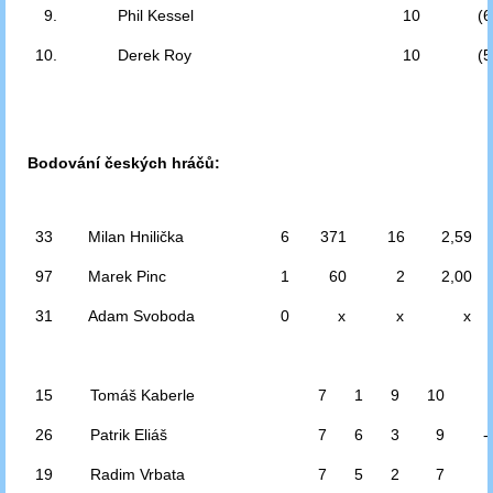
9.
Phil Kessel
10
(6
10.
Derek Roy
10
(5
Bodování českých hráčů:
33
Milan Hnilička
6
371
16
2,59
97
Marek Pinc
1
60
2
2,00
31
Adam Svoboda
0
x
x
x
15
Tomáš Kaberle
7
1
9
10
26
Patrik Eliáš
7
6
3
9
-
19
Radim Vrbata
7
5
2
7