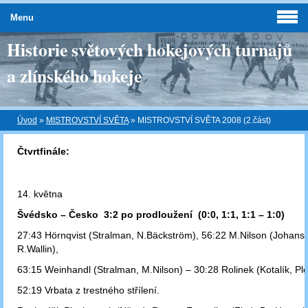
Menu
Historie světových hokejových turnajů
a zlínského hokeje
Úvod
»
MISTROVSTVÍ SVĚTA
»
MISTROVSTVÍ SVĚTA 2008 (2.část)
Čtvrtfinále:
14. května
Švédsko – Česko 3:2 po prodloužení (0:0, 1:1, 1:1 – 1:0)
27:43 Hörnqvist (Stralman, N.Bäckström), 56:22 M.Nilson (Johans
R.Wallin),
63:15 Weinhandl (Stralman, M.Nilson) – 30:28 Rolinek (Kotalík, Pl
52:19 Vrbata z trestného střílení.