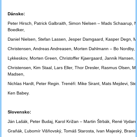
Dánsko:
Peter Hirsch, Patrick Galbraith, Simon Nielsen – Mads Schaarup, 
Boedker,
Daniel
Nielsen, Stefan Lassen, Jesper Damgaard, Kasper Degn, 
Christensen,
Andreas Andreasen, Morten Dahlmann – Bo Nordby, 
Lykkeskov,
Morten Green,
Christoffer Kjaergaard, Jannik Hansen,
Christensen, Kim
Staal, Lars Eller,
Thor Dresler, Rasmus Olsen, M
Madsen,
Nichlas Hardt,
Peter Regin.
Trenéři: Mike Sirant, Mats Mejdevi, St
Ken Babey.
Slovensko:
Ján Lašák, Peter Budaj, Karol Križan – Martin Štrbák, René Vydar
Graňák,
Ľubomír Višňovský, Tomáš Starosta, Ivan Majeský, Branis