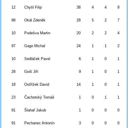
12
Chytil Filip
38
4
4
8
88
Okál Zdeněk
28
5
2
7
10
Podešva Martin
20
2
2
4
97
Gago Michal
24
1
1
2
10
Sedláček Pavel
6
1
0
1
28
Goiš Jiří
9
1
0
1
18
Ostřížek David
14
1
0
1
23
Čachotský Tomáš
1
0
1
1
91
Šlahař Jakub
1
0
0
0
91
Pechanec Antonín
3
0
0
0