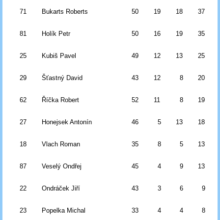
71
Bukarts Roberts
50
19
18
37
81
Holík Petr
50
16
19
35
25
Kubiš Pavel
49
12
13
25
29
Šťastný David
43
12
8
20
62
Říčka Robert
52
11
8
19
27
Honejsek Antonín
46
5
13
18
18
Vlach Roman
35
8
5
13
87
Veselý Ondřej
45
4
9
13
22
Ondráček Jiří
43
3
6
9
23
Popelka Michal
33
4
4
8