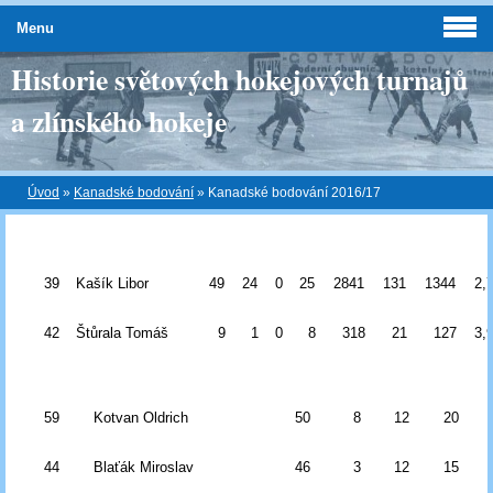
Menu
Historie světových hokejových turnajů
a zlínského hokeje
Úvod
»
Kanadské bodování
»
Kanadské bodování 2016/17
39
Kašík Libor
49
24
0
25
2841
131
1344
2,
42
Štůrala Tomáš
9
1
0
8
318
21
127
3,
59
Kotvan Oldrich
50
8
12
20
44
Blaťák Miroslav
46
3
12
15