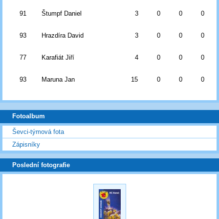
91
Štumpf Daniel
3
0
0
0
93
Hrazdíra David
3
0
0
0
77
Karafiát Jiří
4
0
0
0
93
Maruna Jan
15
0
0
0
Fotoalbum
Ševci-týmová fota
Zápisníky
Poslední fotografie