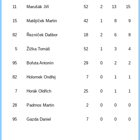
11
Marušák Jiří
52
2
13
15
15
Matějíček Martin
42
1
8
9
82
Řezníček Dalibor
18
2
6
8
5
Žižka Tomáš
52
1
3
4
95
Bořuta Antonín
29
0
2
2
82
Holomek Ondřej
7
0
1
1
7
Horák Oldřich
25
0
1
1
28
Padrnos Martin
2
0
0
0
95
Gazda Daniel
7
0
0
0