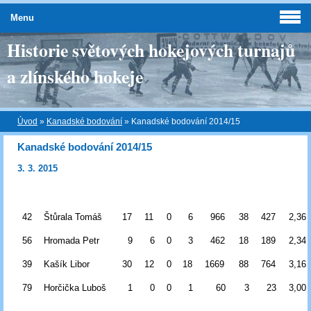
Menu
Historie světových hokejových turnajů
a zlínského hokeje
Úvod
»
Kanadské bodování
»
Kanadské bodování 2014/15
Kanadské bodování 2014/15
3. 3. 2015
42
Štůrala Tomáš
17
11
0
6
966
38
427
2,36
56
Hromada Petr
9
6
0
3
462
18
189
2,34
39
Kašík Libor
30
12
0
18
1669
88
764
3,16
79
Horčička Luboš
1
0
0
1
60
3
23
3,00