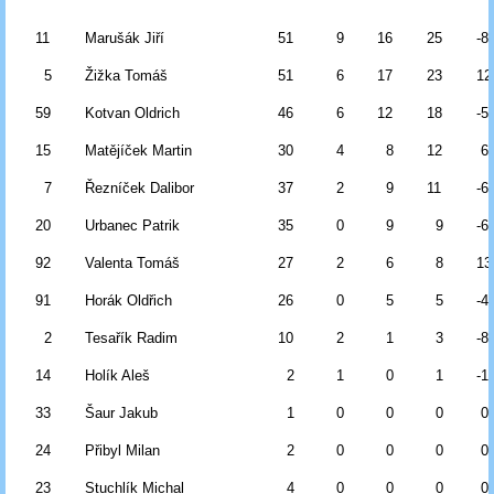
11
Marušák Jiří
51
9
16
25
-8
5
Žižka Tomáš
51
6
17
23
12
59
Kotvan Oldrich
46
6
12
18
-5
15
Matějíček Martin
30
4
8
12
6
7
Řezníček Dalibor
37
2
9
11
-6
20
Urbanec Patrik
35
0
9
9
-6
92
Valenta Tomáš
27
2
6
8
13
91
Horák Oldřich
26
0
5
5
-4
2
Tesařík Radim
10
2
1
3
-8
14
Holík Aleš
2
1
0
1
-1
33
Šaur Jakub
1
0
0
0
0
24
Přibyl Milan
2
0
0
0
0
23
Stuchlík Michal
4
0
0
0
0