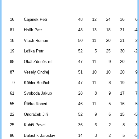
16
Čajánek Petr
48
12
24
36
6
81
Holík Petr
48
13
18
31
-4
18
Vlach Roman
50
11
20
31
2
19
Leška Petr
52
5
25
30
-2
88
Okál Zdeněk ml.
47
11
9
20
7
87
Veselý Ondřej
51
10
10
20
9
9
Köhler Bedřich
47
11
8
19
-6
61
Svoboda Jakub
28
8
9
17
7
55
Říčka Robert
46
11
5
16
5
22
Ondráček Jiří
52
9
6
15
-5
25
Kubiš Pavel
36
6
2
8
3
96
Balaštík Jaroslav
14
3
2
5
-5