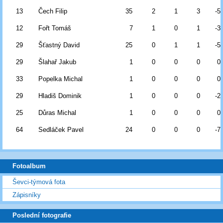
13
Čech Filip
35
2
1
3
-5
12
Fořt Tomáš
7
1
0
1
-3
29
Šťastný David
25
0
1
1
-5
29
Šlahař Jakub
1
0
0
0
0
33
Popelka Michal
1
0
0
0
0
29
Hladiš Dominik
1
0
0
0
-2
25
Důras Michal
1
0
0
0
0
64
Sedláček Pavel
24
0
0
0
-7
Fotoalbum
Ševci-týmová fota
Zápisníky
Poslední fotografie