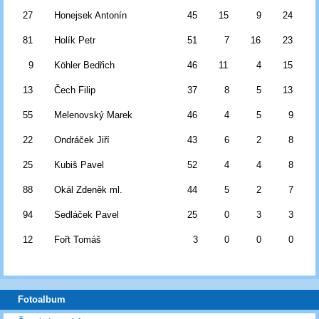
27
Honejsek Antonín
45
15
9
24
81
Holík Petr
51
7
16
23
9
Köhler Bedřich
46
11
4
15
13
Čech Filip
37
8
5
13
55
Melenovský Marek
46
4
5
9
22
Ondráček Jiří
43
6
2
8
25
Kubiš Pavel
52
4
4
8
88
Okál Zdeněk ml.
44
5
2
7
94
Sedláček Pavel
25
0
3
3
12
Fořt Tomáš
3
0
0
0
Fotoalbum