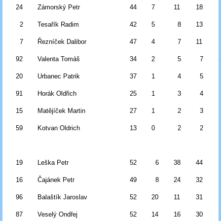
24
Zámorský Petr
44
7
11
18
2
Tesařík Radim
42
5
8
13
7
Řezníček Dalibor
47
4
7
11
92
Valenta Tomáš
34
2
5
7
20
Urbanec Patrik
37
1
4
5
91
Horák Oldřich
25
1
3
4
15
Matějíček Martin
27
1
2
3
59
Kotvan Oldrich
13
0
2
2
19
Leška Petr
52
6
38
44
16
Čajánek Petr
49
8
24
32
96
Balaštík Jaroslav
52
20
11
31
87
Veselý Ondřej
52
14
16
30