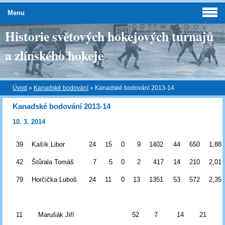
Menu
Historie světových hokejových turnajů
a zlínského hokeje
Úvod
»
Kanadské bodování
»
Kanadské bodování 2013-14
Kanadské bodování 2013-14
10. 3. 2014
39
Kašík Libor
24
15
0
9
1402
44
650
1,88
42
Štůrala Tomáš
7
5
0
2
417
14
210
2,01
79
Horčička Luboš
24
11
0
13
1351
53
572
2,35
11
Marušák Jiří
52
7
14
21