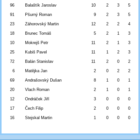
96
Balaštík Jaroslav
10
2
3
5
91
Pšurný Roman
9
2
3
5
23
Záhorovský Martin
12
2
2
4
18
Brunec Tomáš
5
2
1
3
10
Mokrejš Petr
11
2
1
3
25
Kubiš Pavel
11
1
2
3
72
Balán Stanislav
11
2
0
2
6
Matějka Jan
2
0
2
2
69
Andrašovský Dušan
8
1
0
1
20
Vlach Roman
2
1
0
1
12
Ondráček Jiří
3
0
0
0
17
Čech Filip
2
0
0
0
16
Stejskal Martin
1
0
0
0