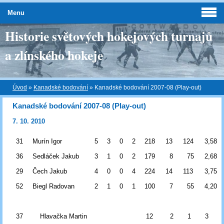
Menu
Historie světových hokejových turnajů
a zlínského hokeje
Úvod
»
Kanadské bodování
»
Kanadské bodování 2007-08 (Play-out)
Kanadské bodování 2007-08 (Play-out)
7. 10. 2010
31
Murín Igor
5
3
0
2
218
13
124
3,58
36
Sedláček Jakub
3
1
0
2
179
8
75
2,68
29
Čech Jakub
4
0
0
4
224
14
113
3,75
52
Biegl Radovan
2
1
0
1
100
7
55
4,20
37
Hlavačka Martin
12
2
1
3