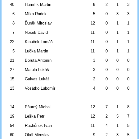
40
Hamrlík Martin
9
2
1
3
6
Míka Radek
5
0
3
3
8
Ďurák Miroslav
12
0
1
1
7
Nosek David
11
0
1
1
22
Klouček Tomáš
11
0
1
1
5
Lučka Martin
11
0
1
1
21
Bořuta Antonín
3
0
0
0
27
Matula Lukáš
3
0
0
0
15
Galvas Lukáš
2
0
0
0
13
Vosátko Lubomír
4
0
0
0
14
Pšurný Michal
12
7
1
8
19
Leška Petr
12
2
5
7
54
Rachůnek Ivan
11
4
1
5
60
Okál Miroslav
9
2
3
5