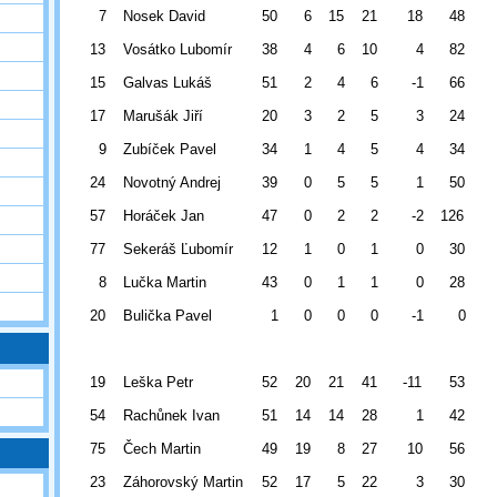
7
Nosek David
50
6
15
21
18
48
13
Vosátko Lubomír
38
4
6
10
4
82
15
Galvas Lukáš
51
2
4
6
-1
66
17
Marušák Jiří
20
3
2
5
3
24
9
Zubíček Pavel
34
1
4
5
4
34
24
Novotný Andrej
39
0
5
5
1
50
57
Horáček Jan
47
0
2
2
-2
126
77
Sekeráš Ľubomír
12
1
0
1
0
30
8
Lučka Martin
43
0
1
1
0
28
20
Bulička Pavel
1
0
0
0
-1
0
19
Leška Petr
52
20
21
41
-11
53
54
Rachůnek Ivan
51
14
14
28
1
42
75
Čech Martin
49
19
8
27
10
56
23
Záhorovský Martin
52
17
5
22
3
30