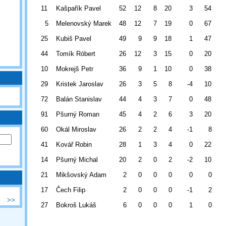
11
Kašpařík Pavel
52
12
8
20
3
54
5
Melenovský Marek
48
12
7
19
0
67
25
Kubiš Pavel
49
9
9
18
1
47
44
Tomík Róbert
26
12
3
15
0
20
10
Mokrejš Petr
36
9
1
10
0
38
29
Kristek Jaroslav
26
3
5
8
-4
10
72
Balán Stanislav
44
4
3
7
0
48
91
Pšurný Roman
45
4
2
6
3
20
60
Okál Miroslav
26
2
2
4
-1
8
41
Kovář Robin
28
1
3
4
0
22
14
Pšurný Michal
20
2
0
2
-2
10
21
Mikšovský Adam
2
0
0
0
0
0
17
Čech Filip
2
0
0
0
-1
2
>>
27
Bokroš Lukáš
6
0
0
0
1
0