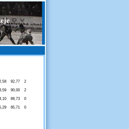
eje
2,58
92,77
2
3,59
90,00
2
4,10
88,73
0
5,29
85,71
0