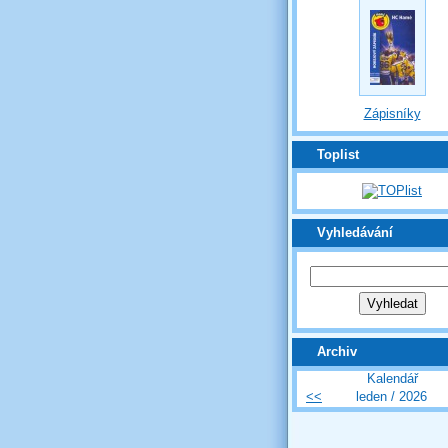
Zápisníky
Toplist
Vyhledávání
Archiv
Kalendář
<<
leden / 2026