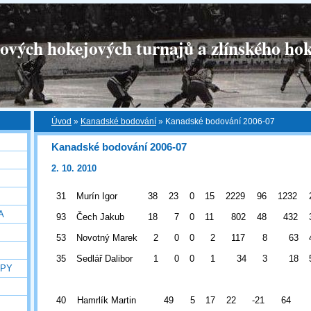
tových hokejových turnajů a zlínského hok
Úvod
»
Kanadské bodování
»
Kanadské bodování 2006-07
Kanadské bodování 2006-07
2. 10. 2010
31
Murín Igor
38
23
0
15
2229
96
1232
A
93
Čech Jakub
18
7
0
11
802
48
432
53
Novotný Marek
2
0
0
2
117
8
63
35
Sedlář Dalibor
1
0
0
1
34
3
18
OPY
40
Hamrlík Martin
49
5
17
22
-21
64