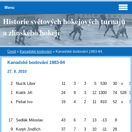
Menu
Historie světových hokejových turnajů
a zlínského hokeje
Úvod
»
Kanadské bodování
»
Kanadské bodování 1983-84
Kanadské bodování 1983-84
27. 8. 2010
2
Nuzík Libor
11
3
3
5
530
30
x
3
1
Králík Jiří
24
9
3
12
1300
74
528
3
x
Pešat Ivo
19
4
2
11
810
52
x
3
17
Sedlák Miloslav
43
6
7
13
-13
8
9
Korph Jindřich
37
7
3
10
-11
28