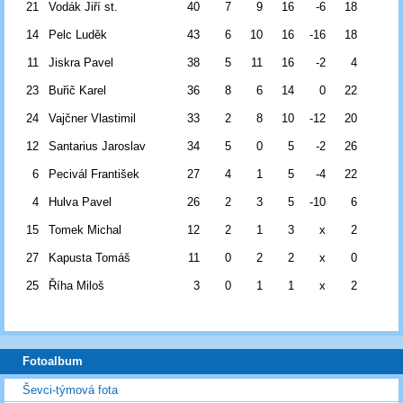
21
Vodák Jiří st.
40
7
9
16
-6
18
14
Pelc Luděk
43
6
10
16
-16
18
11
Jiskra Pavel
38
5
11
16
-2
4
23
Buřič Karel
36
8
6
14
0
22
24
Vajčner Vlastimil
33
2
8
10
-12
20
12
Santarius Jaroslav
34
5
0
5
-2
26
6
Pecivál František
27
4
1
5
-4
22
4
Hulva Pavel
26
2
3
5
-10
6
15
Tomek Michal
12
2
1
3
x
2
27
Kapusta Tomáš
11
0
2
2
x
0
25
Říha Miloš
3
0
1
1
x
2
Fotoalbum
Ševci-týmová fota