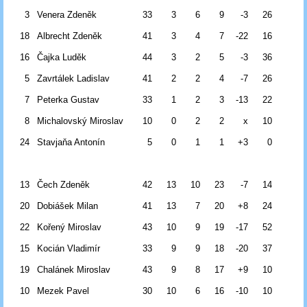
3
Venera Zdeněk
33
3
6
9
-3
26
18
Albrecht Zdeněk
41
3
4
7
-22
16
16
Čajka Luděk
44
3
2
5
-3
36
5
Zavrtálek Ladislav
41
2
2
4
-7
26
7
Peterka Gustav
33
1
2
3
-13
22
8
Michalovský Miroslav
10
0
2
2
x
10
24
Stavjaňa Antonín
5
0
1
1
+3
0
13
Čech Zdeněk
42
13
10
23
-7
14
20
Dobiášek Milan
41
13
7
20
+8
24
22
Kořený Miroslav
43
10
9
19
-17
52
15
Kocián Vladimír
33
9
9
18
-20
37
19
Chalánek Miroslav
43
9
8
17
+9
10
10
Mezek Pavel
30
10
6
16
-10
10