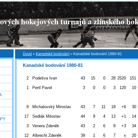
tových hokejových turnajů a zlínského hok
Úvod
»
Kanadské bodování
»
Kanadské bodování 1980-81
Kanadské bodování 1980-81
2
Podešva Ivan
43
15
0
28
2520
151
1
Pertl Pavel
3
0
0
3
120
10
A
8
Michalovský Miroslav
43
7
11
18
+6
30
17
Sedlák Miloslav
44
9
4
13
+1
14
OPY
3
Venera Zdeněk
43
2
6
8
+3
34
12
Albrecht Zdeněk
39
1
6
7
x
20