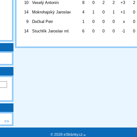
10
Veselý Antonín
8
0
2
2
+3
2
14
Mokrohajský Jaroslav
4
1
0
1
+1
0
9
Dočkal Petr
1
0
0
0
x
0
14
Stuchlík Jaroslav ml.
6
0
0
0
-1
0
>>
© 2026 eStránky.cz