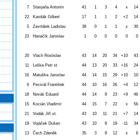
7
Stavjaňa Antonín
41
1
3
4
x
14
22
Karolák Gilbert
17
1
1
2
+2
14
5
Zavrtálek Ladislav
38
0
1
1
x
30
23
Hanačík Jaroslav
1
0
0
0
0
0
20
Vlach Rostislav
43
14
20
34
+10
43
11
Leška Petr st.
44
13
20
33
+16
24
16
Matuška Jaroslav
44
14
15
29
+10
10
6
Pecivál František
44
10
16
26
+4
12
18
Novák Eduard
44
14
9
23
+9
46
15
Kocián Vladimír
44
15
7
22
x
56
21
Vodák Jiří st.
43
10
11
21
+7
14
19
Vojáček Dušan
43
10
9
19
-11
34
13
Čech Zdeněk
35
3
9
12
x
6