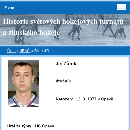
Menu
Historie světových hokejových turnajů
a zlínského hokeje
Úvod
»
HRÁČI
»
Žůrek Jiří
Jiří Žůrek
útočník
Narozen:
12. 9. 1977 v Opavě
Hrál za týmy:
HC Opava