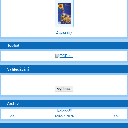
Zápisníky
Toplist
Vyhledávání
Archiv
Kalendář
<<
leden / 2026
>>