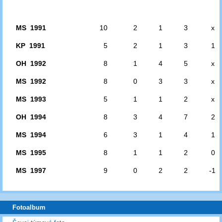
MS 1991
10
2
1
3
x
KP 1991
5
2
1
3
1
OH 1992
8
1
4
5
x
MS 1992
8
0
3
3
x
MS 1993
5
1
1
2
x
OH 1994
8
3
4
7
2
MS 1994
6
3
1
4
1
MS 1995
8
1
1
2
0
MS 1997
9
0
2
2
-1
Fotoalbum