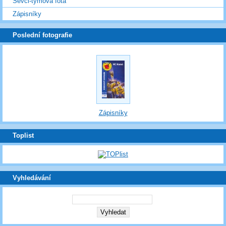
Ševci-týmová fota
Zápisníky
Poslední fotografie
Zápisníky
Toplist
Vyhledávání