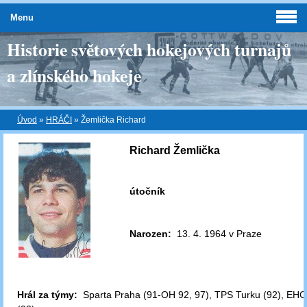
Menu
Historie světových hokejových turnajů
a zlínského hokeje
Úvod
»
HRÁČI
»
Žemlička Richard
Richard Žemlička
útočník
Narozen:
13. 4. 1964 v Praze
Hrál za týmy:
Sparta Praha (91-OH 92, 97), TPS Turku (92), EHC