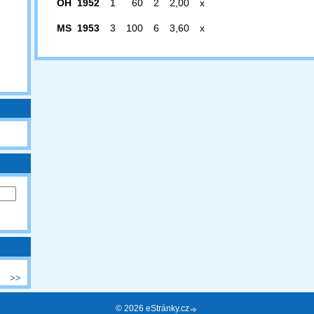
OH 1952
1
60
2
2,00
x
MS 1953
3
100
6
3,60
x
>>
© 2026 eStránky.cz