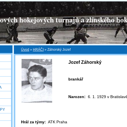
tových hokejových turnajů a zlínského hok
Úvod
»
HRÁČI
»
Záhorský Jozef
Jozef Záhorský
brankář
A
Narozen:
6. 1. 1929 v Bratisla
OPY
Hrál za týmy:
ATK Praha