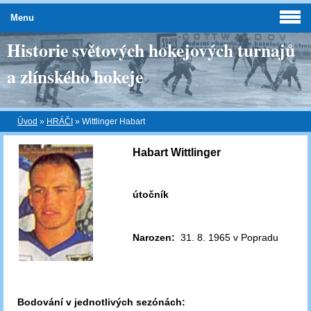
Menu
Historie světových hokejových turnajů
a zlínského hokeje
Úvod
»
HRÁČI
»
Wittlinger Habart
Habart Wittlinger
útočník
Narozen:
31. 8. 1965 v Popradu
Bodování v jednotlivých sezónách: