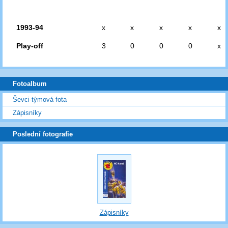
1993-94
x
x
x
x
x
Play-off
3
0
0
0
x
Fotoalbum
Ševci-týmová fota
Zápisníky
Poslední fotografie
Zápisníky