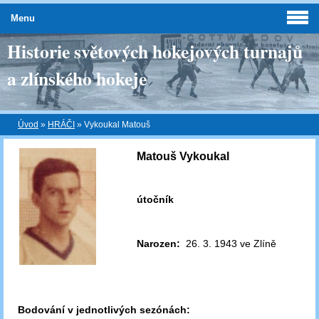
Menu
Historie světových hokejových turnajů
a zlínského hokeje
Úvod
»
HRÁČI
»
Vykoukal Matouš
Matouš Vykoukal
útočník
Narozen:
26. 3. 1943 ve Zlíně
Bodování v jednotlivých sezónách: