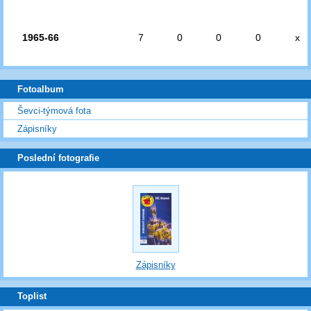
1965-66
7
0
0
0
x
Fotoalbum
Ševci-týmová fota
Zápisníky
Poslední fotografie
Zápisníky
Toplist