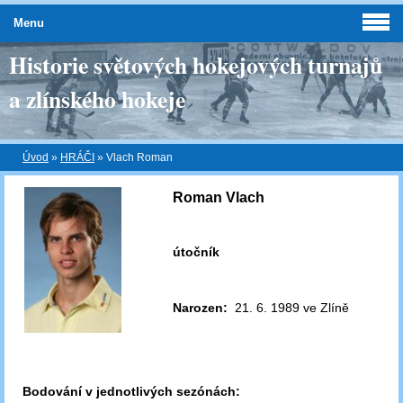
Menu
Historie světových hokejových turnajů
a zlínského hokeje
Úvod
»
HRÁČI
»
Vlach Roman
Roman Vlach
útočník
Narozen:
21. 6. 1989 ve Zlíně
Bodování v jednotlivých sezónách: