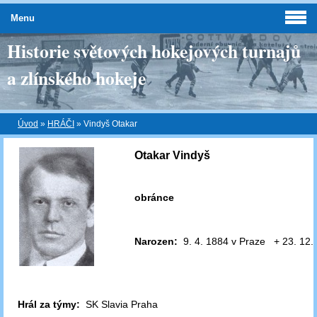
Menu
Historie světových hokejových turnajů
a zlínského hokeje
Úvod
»
HRÁČI
»
Vindyš Otakar
Otakar Vindyš
obránce
Narozen:
9. 4. 1884 v Praze + 23. 12.
Hrál za týmy:
SK Slavia Praha