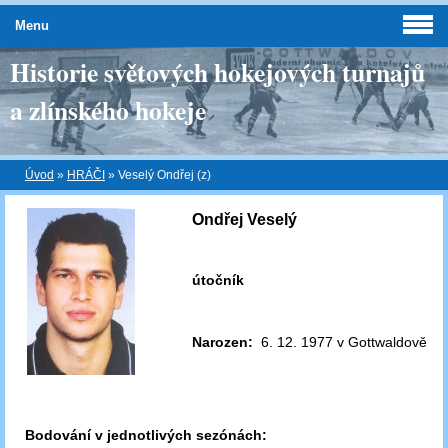
Menu
Historie světových hokejových turnajů
a zlínského hokeje
Úvod
»
HRÁČI
»
Veselý Ondřej (z)
Ondřej Veselý
útočník
Narozen:
6. 12. 1977 v Gottwaldově
Bodování v jednotlivých sezónách: