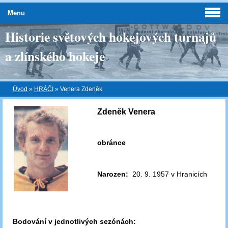
Menu
Historie světových hokejových turnajů
a zlínského hokeje
Úvod
»
HRÁČI
»
Venera Zdeněk
Zdeněk Venera
obránce
Narozen:
20. 9. 1957 v Hranicích
Bodování v jednotlivých sezónách: