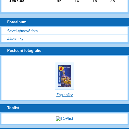
1987-88
45
10
15
25
Fotoalbum
Ševci-týmová fota
Zápisníky
Poslední fotografie
Zápisníky
Toplist