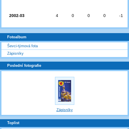
2002-03
4
0
0
0
-1
Fotoalbum
Ševci-týmová fota
Zápisníky
Poslední fotografie
Zápisníky
Toplist