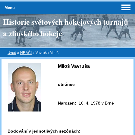
Menu
Historie světových hokejových turnajů
a zlínského hokeje
Úvod
»
HRÁČI
»
Vavruša Miloš
Miloš Vavruša
obránce
Narozen:
10. 4. 1978 v Brně
Bodování v jednotlivých sezónách: