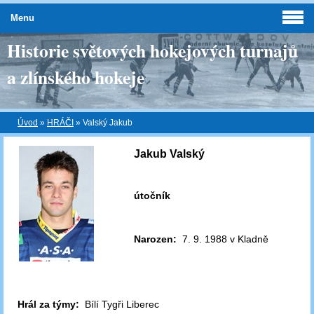
Menu
Historie světových hokejových turnajů
a zlínského hokeje
Úvod
»
HRÁČI
»
Valský Jakub
Jakub Valský
útočník
Narozen:
7. 9. 1988 v Kladně
Hrál za týmy:
Bílí Tygři Liberec