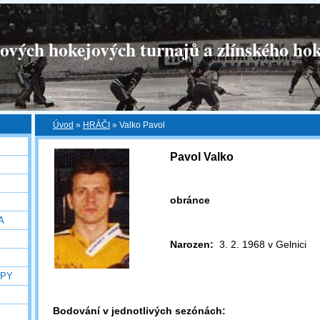
tových hokejových turnajů a zlínského hok
Úvod
»
HRÁČI
»
Valko Pavol
Pavol Valko
obránce
A
Narozen:
3. 2. 1968 v Gelnici
OPY
Bodování v jednotlivých sezónách: