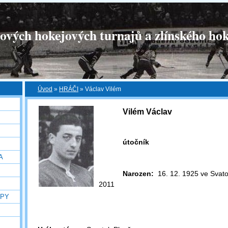
tových hokejových turnajů a zlínského hok
Úvod
»
HRÁČI
»
Václav Vilém
Vilém Václav
útočník
A
Narozen:
16. 12. 1925 ve Svato
2011
OPY