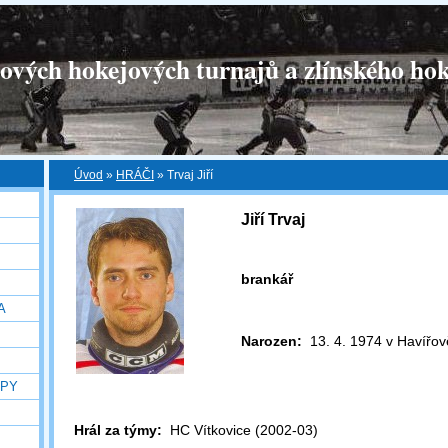
tových hokejových turnajů a zlínského hok
Úvod
»
HRÁČI
»
Trvaj Jiří
Jiří Trvaj
brankář
A
Narozen:
13. 4. 1974 v Havířov
OPY
Hrál za týmy:
HC Vítkovice (2002-03)