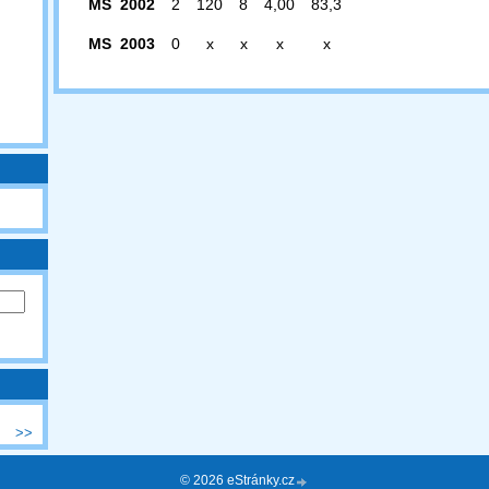
MS 2002
2
120
8
4,00
83,3
MS 2003
0
x
x
x
x
>>
© 2026 eStránky.cz