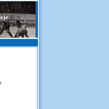
eje
ě