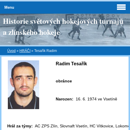
Menu
Historie světových hokejových turnajů
a zlínského hokeje
Úvod
»
HRÁČI
»
Tesařík Radim
Radim Tesařík
obránce
Narozen:
16. 6. 1974 ve Vsetíně
Hrál za týmy:
AC ZPS Zlín, Slovnaft Vsetín, HC Vítkovice, Lokomo