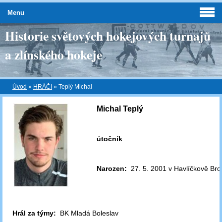
Menu
Historie světových hokejových turnajů
a zlínského hokeje
Úvod
»
HRÁČI
»
Teplý Michal
Michal Teplý
útočník
Narozen:
27. 5. 2001 v Havlíčkově Br
Hrál za týmy:
BK Mladá Boleslav