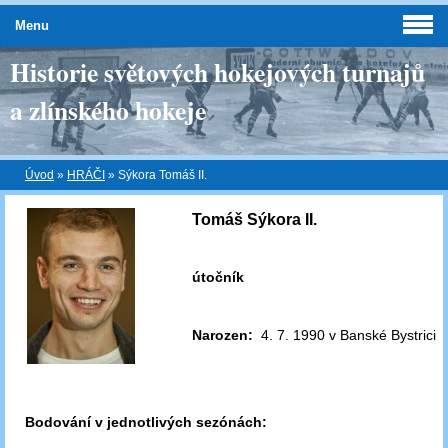
Menu
Historie světových hokejových turnajů
a zlínského hokeje
Úvod
»
HRÁČI
»
Sýkora Tomáš II.
Tomáš Sýkora II.
útočník
Narozen:
4. 7. 1990 v Banské Bystrici
Bodování v jednotlivých sezónách: