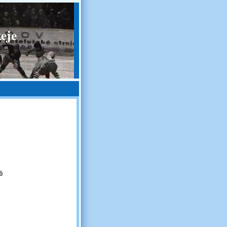
eje
ě