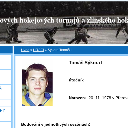
tových hokejových turnajů a zlínského hok
Úvod
»
HRÁČI
»
Sýkora Tomáš I.
Tomáš Sýkora I.
útočník
A
Narozen:
20. 11. 1978 v Přerov
OPY
Bodování v jednotlivých sezónách: