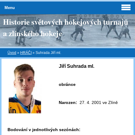
Menu
Historie světových hokejových turnajů
a zlínského hokeje
Úvod
»
HRÁČI
»
Suhrada Jiří ml.
Jiří Suhrada ml.
obránce
Narozen:
27. 4. 2001 ve Zlíně
Bodování v jednotlivých sezónách: