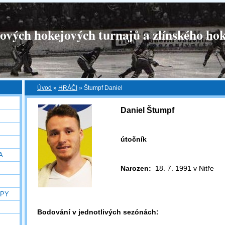
tových hokejových turnajů a zlínského hok
Úvod
»
HRÁČI
»
Štumpf Daniel
Daniel Štumpf
útočník
A
Narozen:
18. 7. 1991 v Nitře
OPY
Bodování v jednotlivých sezónách: