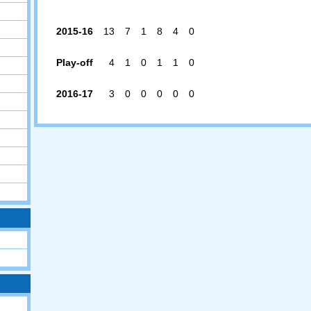
2015-16
13
7
1
8
4
0
Play-off
4
1
0
1
1
0
2016-17
3
0
0
0
0
0