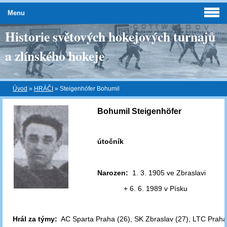
Menu
Historie světových hokejových turnajů
a zlínského hokeje
Úvod
»
HRÁČI
»
Steigenhöfer Bohumil
Bohumil Steigenhöfer
útočník
Narozen:
1. 3. 1905 ve Zbraslavi
+ 6. 6. 1989 v Písku
Hrál za týmy:
AC Sparta Praha (26), SK Zbraslav (27), LTC Praha