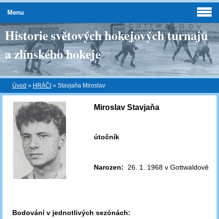
Menu
Historie světových hokejových turnajů
a zlínského hokeje
Úvod
»
HRÁČI
»
Stavjaňa Miroslav
Miroslav Stavjaňa
útočník
Narozen:
26. 1. 1968 v Gottwaldově
Bodování v jednotlivých sezónách: