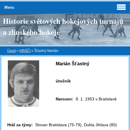
Menu
Historie světových hokejových turnajů
a zlínského hokeje
Úvod
»
HRÁČI
»
Šťastný Marián
Marián Šťastný
útočník
Narozen:
8. 1. 1953 v Bratislavě
Hrál za týmy:
Slovan Bratislava (75-79), Dukla Jihlava (80)