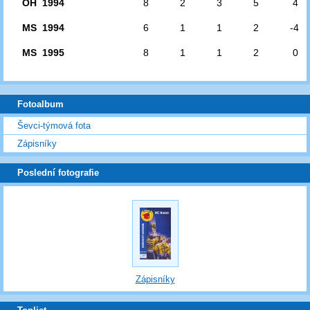
OH 1994
8
2
3
5
4
MS 1994
6
1
1
2
-4
MS 1995
8
1
1
2
0
Fotoalbum
Ševci-týmová fota
Zápisníky
Poslední fotografie
Zápisníky