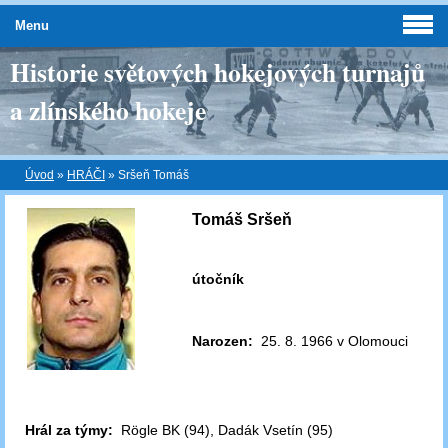
Menu
Historie světových hokejových turnajů
a zlínského hokeje
Úvod
»
HRÁČI
»
Sršeň Tomáš
Tomáš Sršeň
útočník
Narozen:
25. 8. 1966 v Olomouci
Hrál za týmy:
Rögle BK (94), Dadák Vsetín (95)