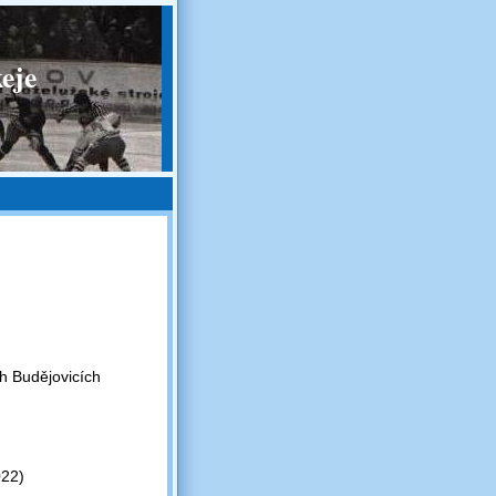
eje
h Budějovicích
022)