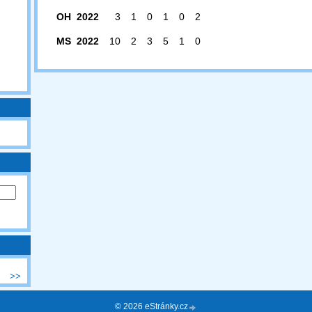
OH 2022
3
1
0
1
0
2
MS 2022
10
2
3
5
1
0
>>
© 2026 eStránky.cz