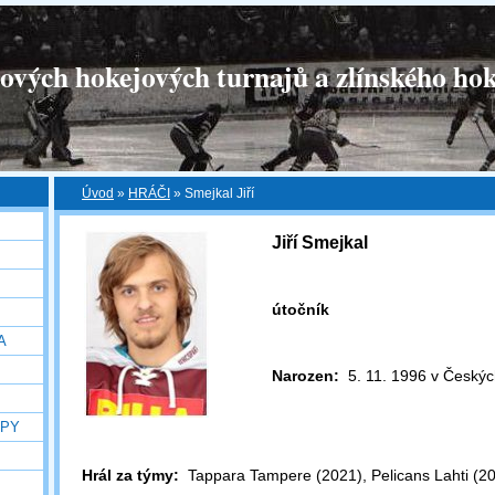
tových hokejových turnajů a zlínského hok
Úvod
»
HRÁČI
»
Smejkal Jiří
Jiří Smejkal
útočník
A
Narozen:
5. 11. 1996 v Českýc
OPY
Hrál za týmy:
Tappara Tampere (2021), Pelicans Lahti (2