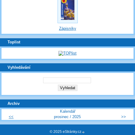
Zápisníky
Toplist
Vyhledávání
Archiv
Kalendář
<<
prosinec / 2025
>>
© 2025 eStránky.cz