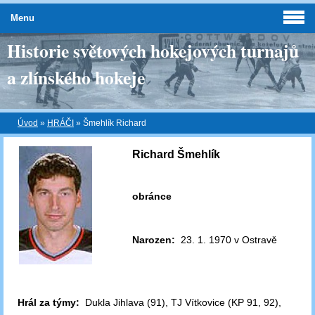
Menu
Historie světových hokejových turnajů
a zlínského hokeje
Úvod
»
HRÁČI
»
Šmehlík Richard
Richard Šmehlík
obránce
Narozen:
23. 1. 1970 v Ostravě
Hrál za týmy:
Dukla Jihlava (91), TJ Vítkovice (KP 91, 92),