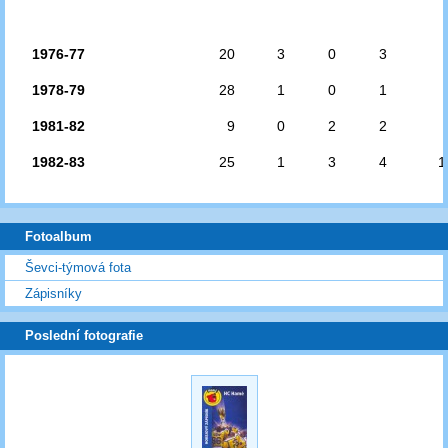
1976-77
20
3
0
3
1978-79
28
1
0
1
1981-82
9
0
2
2
1982-83
25
1
3
4
1
Fotoalbum
Ševci-týmová fota
Zápisníky
Poslední fotografie