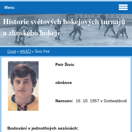
Menu
Historie světových hokejových turnajů
a zlínského hokeje
Úvod
»
HRÁČI
»
Šivic Petr
Petr Šivic
obránce
Narozen:
16. 10. 1957 v Gottwaldově
Bodování v jednotlivých sezónách: