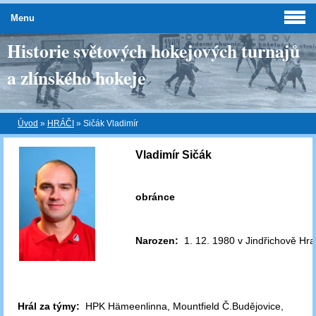
Menu
Historie světových hokejových turnajů
a zlínského hokeje
Úvod
»
HRÁČI
»
Sičák Vladimír
Vladimír Sičák
obránce
Narozen:
1. 12. 1980 v Jindřichově Hra
Hrál za týmy:
HPK Hämeenlinna, Mountfield Č.Budějovice,