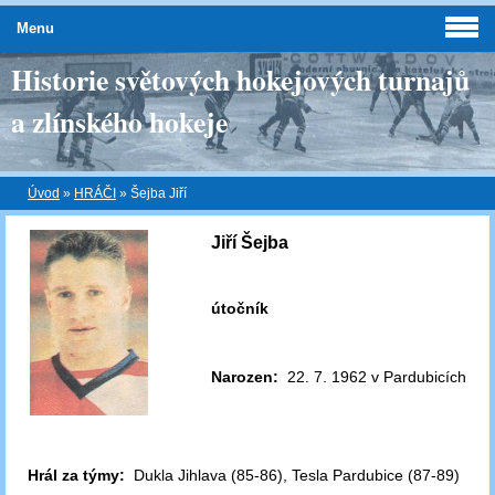
Menu
Historie světových hokejových turnajů
a zlínského hokeje
Úvod
»
HRÁČI
»
Šejba Jiří
Jiří Šejba
útočník
Narozen:
22. 7. 1962 v Pardubicích
Hrál za týmy:
Dukla Jihlava (85-86), Tesla Pardubice (87-89)