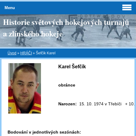
Menu
Historie světových hokejových turnajů
a zlínského hokeje
Úvod
»
HRÁČI
»
Šefčík Karel
Karel Šefčík
obránce
Narozen:
15. 10. 1974 v Třebíči + 10.
Bodování v jednotlivých sezónách: