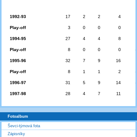
1992-93
17
2
2
4
Play-off
3
0
0
0
1994-95
27
4
4
8
Play-off
8
0
0
0
1995-96
32
7
9
16
Play-off
8
1
1
2
1996-97
31
5
9
14
1997-98
28
4
7
11
Fotoalbum
Ševci-týmová fota
Zápisníky