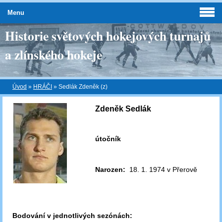
Menu
Historie světových hokejových turnajů
a zlínského hokeje
Úvod
»
HRÁČI
»
Sedlák Zdeněk (z)
Zdeněk Sedlák
útočník
Narozen:
18. 1. 1974 v Přerově
Bodování v jednotlivých sezónách: