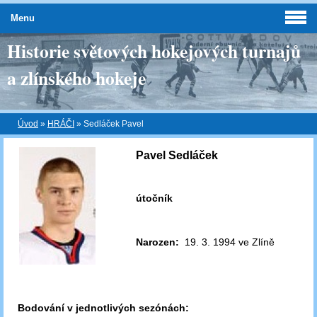
Menu
Historie světových hokejových turnajů
a zlínského hokeje
Úvod
»
HRÁČI
»
Sedláček Pavel
Pavel Sedláček
útočník
Narozen:
19. 3. 1994 ve Zlíně
Bodování v jednotlivých sezónách: