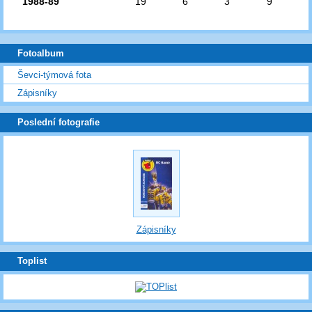
1988-89
19
6
3
9
Fotoalbum
Ševci-týmová fota
Zápisníky
Poslední fotografie
Zápisníky
Toplist