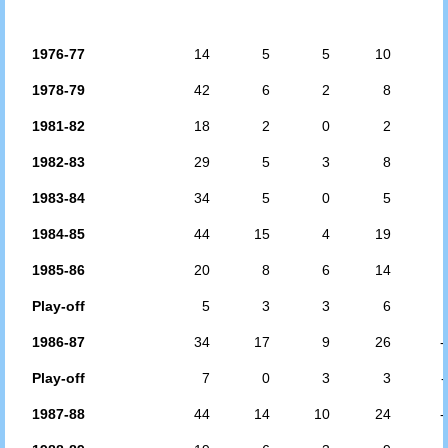
1976-77
14
5
5
10
1978-79
42
6
2
8
1981-82
18
2
0
2
1982-83
29
5
3
8
1983-84
34
5
0
5
1984-85
44
15
4
19
1985-86
20
8
6
14
Play-off
5
3
3
6
1986-87
34
17
9
26
-
Play-off
7
0
3
3
-
1987-88
44
14
10
24
-