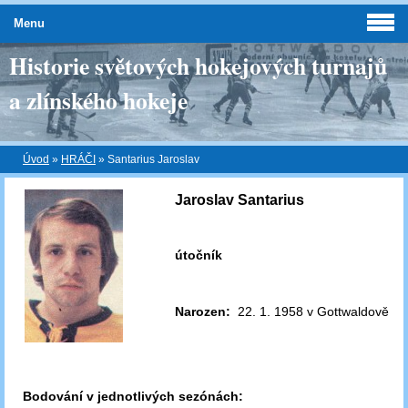
Menu
Historie světových hokejových turnajů
a zlínského hokeje
Úvod
»
HRÁČI
»
Santarius Jaroslav
Jaroslav Santarius
útočník
Narozen:
22. 1. 1958 v Gottwaldově
Bodování v jednotlivých sezónách: