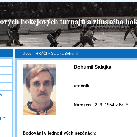
tových hokejových turnajů a zlínského hok
Úvod
»
HRÁČI
»
Salajka Bohumil
Bohumil Salajka
útočník
A
Narozen:
2. 9. 1954 v Brně
OPY
Bodování v jednotlivých sezónách: