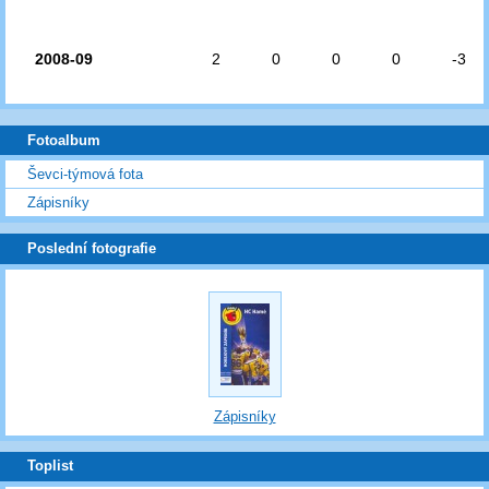
2008-09
2
0
0
0
-3
Fotoalbum
Ševci-týmová fota
Zápisníky
Poslední fotografie
Zápisníky
Toplist