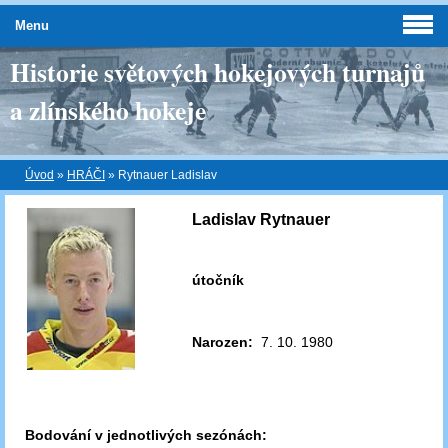
Menu
Historie světových hokejových turnajů
a zlínského hokeje
Úvod
»
HRÁČI
»
Rytnauer Ladislav
Ladislav Rytnauer
útočník
Narozen:
7. 10. 1980
Bodování v jednotlivých sezónách: