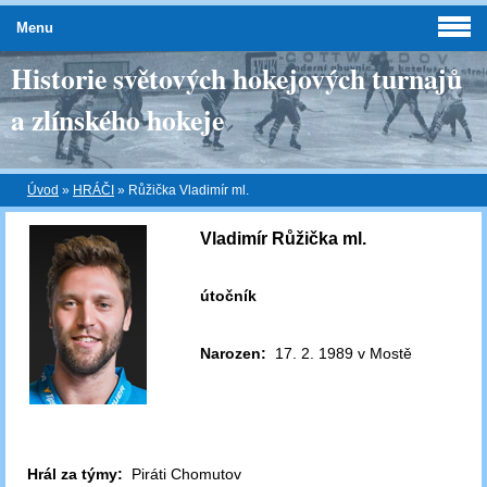
Menu
Historie světových hokejových turnajů
a zlínského hokeje
Úvod
»
HRÁČI
»
Růžička Vladimír ml.
Vladimír Růžička ml.
útočník
Narozen:
17. 2. 1989 v Mostě
Hrál za týmy:
Piráti Chomutov