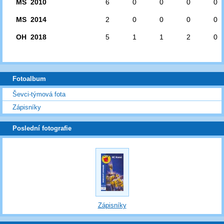
MS 2010
6
0
0
0
0
MS 2014
2
0
0
0
0
OH 2018
5
1
1
2
0
Fotoalbum
Ševci-týmová fota
Zápisníky
Poslední fotografie
Zápisníky