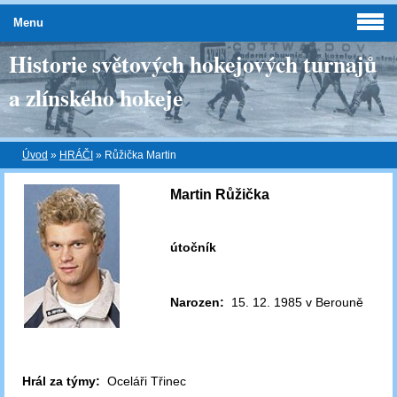
Menu
Historie světových hokejových turnajů
a zlínského hokeje
Úvod
»
HRÁČI
»
Růžička Martin
Martin Růžička
útočník
Narozen:
15. 12. 1985 v Berouně
Hrál za týmy:
Oceláři Třinec